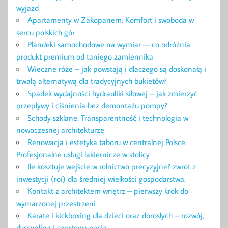
wyjazd
Apartamenty w Zakopanem: Komfort i swoboda w
sercu polskich gór
Plandeki samochodowe na wymiar — co odróżnia
produkt premium od taniego zamiennika
Wieczne róże – jak powstają i dlaczego są doskonałą i
trwałą alternatywą dla tradycyjnych bukietów?
Spadek wydajności hydrauliki siłowej – jak zmierzyć
przepływy i ciśnienia bez demontażu pompy?
Schody szklane: Transparentność i technologia w
nowoczesnej architekturze
Renowacja i estetyka taboru w centralnej Polsce.
Profesjonalne usługi lakiernicze w stolicy
Ile kosztuje wejście w rolnictwo precyzyjne? zwrot z
inwestycji (roi) dla średniej wielkości gospodarstwa.
Kontakt z architektem wnętrz – pierwszy krok do
wymarzonej przestrzeni
Karate i kickboxing dla dzieci oraz dorosłych – rozwój,
dyscyplina i sportowa pasja