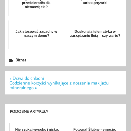
prześcieradło dla
turbosprężarki
niemowlęcia?
Jak stosować zapachy w
Doskonała telematyka w
naszym domu?
zarządzaniu flotą – czy warto?
Biznes
Nawigacja
« Drzwi do chłodni
wpisu
Codzienne korzyści wynikające z noszenia makijażu
mineralnego »
PODOBNE ARTYKUŁY
Nie szukaj wysoko i nisko,
Fotograf Ślubny - emocje,