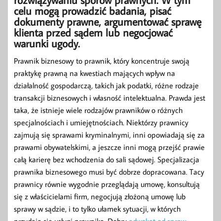
celu mogą prowadzić badania, pisać
dokumenty prawne, argumentować sprawę
klienta przed sądem lub negocjować
warunki ugody.
Prawnik biznesowy to prawnik, który koncentruje swoją
praktykę prawną na kwestiach mających wpływ na
działalność gospodarczą, takich jak podatki, różne rodzaje
transakcji biznesowych i własność intelektualna. Prawda jest
taka, że istnieje wiele rodzajów prawników o różnych
specjalnościach i umiejętnościach. Niektórzy prawnicy
zajmują się sprawami kryminalnymi, inni opowiadają się za
prawami obywatelskimi, a jeszcze inni mogą przejść prawie
całą karierę bez wchodzenia do sali sądowej. Specjalizacja
prawnika biznesowego musi być dobrze dopracowana. Tacy
prawnicy równie wygodnie przeglądają umowę, konsultują
się z właścicielami firm, negocjują złożoną umowę lub
sprawy w sądzie, i to tylko ułamek sytuacji, w których
przydają się usługi prawnika. Dobry
adwokat od spraw