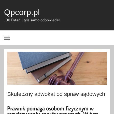
Skip
to
content
Qpcorp.pl
100 Pytań i tyle samo odpowiedzi!
Skuteczny adwokat od spraw sądowych
Prawnik pomaga osobom fizycznym w
rozwiązywaniu sporów prawnych. W tym