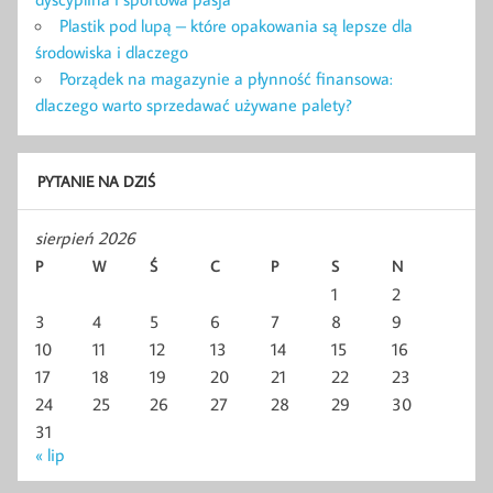
Plastik pod lupą – które opakowania są lepsze dla
środowiska i dlaczego
Porządek na magazynie a płynność finansowa:
dlaczego warto sprzedawać używane palety?
PYTANIE NA DZIŚ
sierpień 2026
P
W
Ś
C
P
S
N
1
2
3
4
5
6
7
8
9
10
11
12
13
14
15
16
17
18
19
20
21
22
23
24
25
26
27
28
29
30
31
« lip