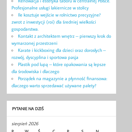
Renowacja i estetyka taboru w centralnej Polsce.
Profesjonalne usługi lakiernicze w stolicy
Ile kosztuje wejście w rolnictwo precyzyjne?
zwrot z inwestycji (roi) dla średniej wielkości
gospodarstwa.
Kontakt z architektem wnętrz – pierwszy krok do
wymarzonej przestrzeni
Karate i kickboxing dla dzieci oraz dorosłych –
rozwój, dyscyplina i sportowa pasja
Plastik pod lupą – które opakowania są lepsze
dla środowiska i dlaczego
Porządek na magazynie a płynność finansowa:
dlaczego warto sprzedawać używane palety?
PYTANIE NA DZIŚ
sierpień 2026
P
W
Ś
C
P
S
N