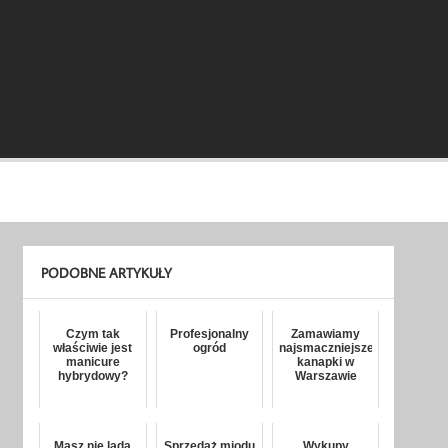
PODOBNE ARTYKUŁY
Czym tak
Profesjonalny
Zamawiamy
właściwie jest
ogród
najsmaczniejsze
manicure
kanapki w
hybrydowy?
Warszawie
Masz nie lada
Sprzedaż miodu
Wykupy