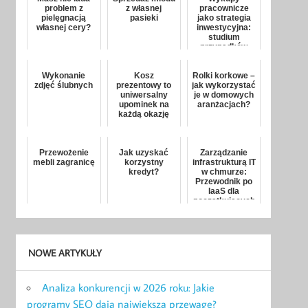
problem z
z własnej
pracownicze
pielęgnacją
pasieki
jako strategia
własnej cery?
inwestycyjna:
studium
przypadków
Wykonanie
Kosz
Rolki korkowe –
zdjęć ślubnych
prezentowy to
jak wykorzystać
uniwersalny
je w domowych
upominek na
aranżacjach?
każdą okazję
Przewożenie
Jak uzyskać
Zarządzanie
mebli zagranicę
korzystny
infrastrukturą IT
kredyt?
w chmurze:
Przewodnik po
IaaS dla
początkujących
NOWE ARTYKUŁY
Analiza konkurencji w 2026 roku: Jakie
programy SEO dają największą przewagę?