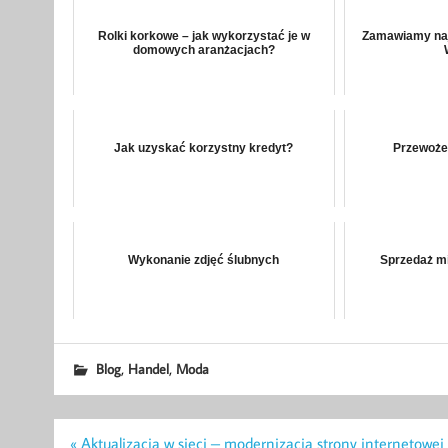
Rolki korkowe – jak wykorzystać je w
Zamawiamy naj
domowych aranżacjach?
Jak uzyskać korzystny kredyt?
Przewożen
Wykonanie zdjęć ślubnych
Sprzedaż mi
,
,
Blog
Handel
Moda
Nawigacja
« Aktualizacja w sieci – modernizacja strony internetowej