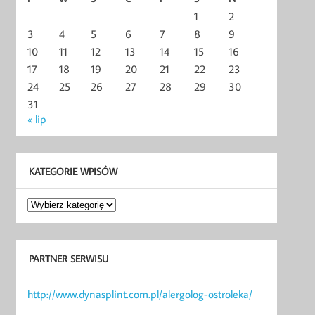
1
2
3
4
5
6
7
8
9
10
11
12
13
14
15
16
17
18
19
20
21
22
23
24
25
26
27
28
29
30
31
« lip
KATEGORIE WPISÓW
Kategorie
wpisów
PARTNER SERWISU
http://www.dynasplint.com.pl/alergolog-ostroleka/