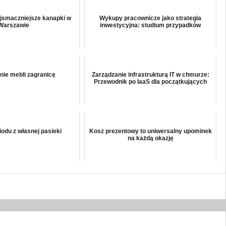
smaczniejsze kanapki w
Wykupy pracownicze jako strategia
Warszawie
inwestycyjna: studium przypadków
ie mebli zagranicę
Zarządzanie infrastrukturą IT w chmurze:
Przewodnik po IaaS dla początkujących
odu z własnej pasieki
Kosz prezentowy to uniwersalny upominek
na każdą okazję