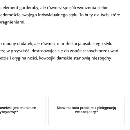
ko element garderoby, ale również sposób wyrażenia siebie.
domością swojego indywidualnego stylu. To buty dla tych, które
pragnieniami.
o modny dodatek, ale również manifestacja osobistego stylu i
roczą w przyszłość, dostosowując się do współczesnych oczekiwań
ygodzie i oryginalności, kowbojki damskie stanowią niezbędny
aściwie jest manicure
Masz nie lada problem z pielęgnacją
ybrydowy?
własnej cery?