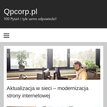
Skip
to
content
Qpcorp.pl
100 Pytań i tyle samo odpowiedzi!
Aktualizacja w sieci – modernizacja
strony internetowej