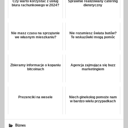
Czy warto korzystać z usług
Sprawnie realizowany catering
biura rachunkowego w 2024?
dietetyczny
Nie masz czasu na sprzątanie
Nie rozumiesz świata butów?
we własnym mieszkaniu?
Te wskazówki mogą pomóc
Zbieramy informacje o kopaniu
Agencja zajmująca się buzz
bitcoinach
marketingiem
Prezenciki na wesele
Niech ginekolog pomoże nam
w bardzo wielu przypadkach
Biznes