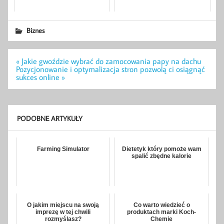
Biznes
Nawigacja
« Jakie gwoździe wybrać do zamocowania papy na dachu
wpisu
Pozycjonowanie i optymalizacja stron pozwolą ci osiągnąć
sukces online »
PODOBNE ARTYKUŁY
Farming Simulator
Dietetyk który pomoże wam
spalić zbędne kalorie
O jakim miejscu na swoją
Co warto wiedzieć o
imprezę w tej chwili
produktach marki Koch-
rozmyślasz?
Chemie