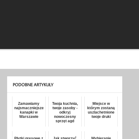
PODOBNE ARTYKUŁY
Zamawiamy
Twoja kuchnia,
Miejsce w
najsmaczniejsze
twoje zasoby -
którym zostaną
kanapki w
odkryj
uszlachetnione
Warszawie
nowoczesny
twoje druki
sprzęt agd
Płytki gresowe z
Jak stworzyć
Wybieranie