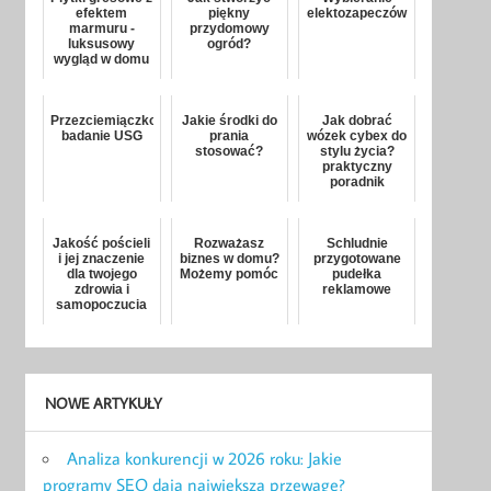
efektem
piękny
elektozapeczów
marmuru -
przydomowy
luksusowy
ogród?
wygląd w domu
Przezciemiączkowe
Jakie środki do
Jak dobrać
badanie USG
prania
wózek cybex do
stosować?
stylu życia?
praktyczny
poradnik
Jakość pościeli
Rozważasz
Schludnie
i jej znaczenie
biznes w domu?
przygotowane
dla twojego
Możemy pomóc
pudełka
zdrowia i
reklamowe
samopoczucia
NOWE ARTYKUŁY
Analiza konkurencji w 2026 roku: Jakie
programy SEO dają największą przewagę?