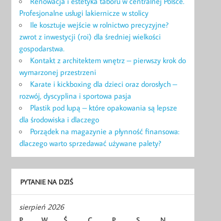
Renowacja i estetyka taboru w centralnej Polsce.
Profesjonalne usługi lakiernicze w stolicy
Ile kosztuje wejście w rolnictwo precyzyjne?
zwrot z inwestycji (roi) dla średniej wielkości
gospodarstwa.
Kontakt z architektem wnętrz – pierwszy krok do
wymarzonej przestrzeni
Karate i kickboxing dla dzieci oraz dorosłych –
rozwój, dyscyplina i sportowa pasja
Plastik pod lupą – które opakowania są lepsze
dla środowiska i dlaczego
Porządek na magazynie a płynność finansowa:
dlaczego warto sprzedawać używane palety?
PYTANIE NA DZIŚ
sierpień 2026
P
W
Ś
C
P
S
N