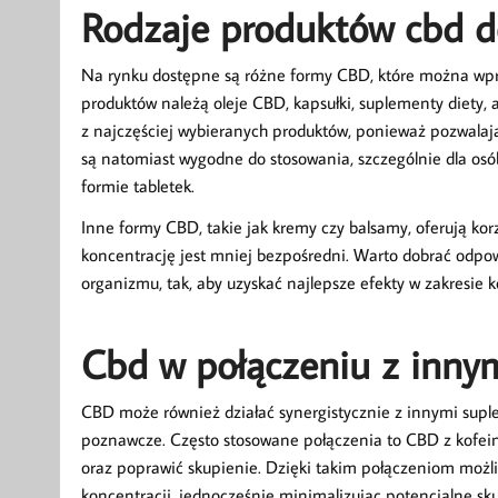
Rodzaje produktów cbd d
Na rynku dostępne są różne formy CBD, które można wpro
produktów należą oleje CBD, kapsułki, suplementy diety,
z najczęściej wybieranych produktów, ponieważ pozwalaj
są natomiast wygodne do stosowania, szczególnie dla osó
formie tabletek.
Inne formy CBD, takie jak kremy czy balsamy, oferują korz
koncentrację jest mniej bezpośredni. Warto dobrać odpow
organizmu, tak, aby uzyskać najlepsze efekty w zakresie k
Cbd w połączeniu z inny
CBD może również działać synergistycznie z innymi supl
poznawcze. Często stosowane połączenia to CBD z kofeiną
oraz poprawić skupienie. Dzięki takim połączeniom możli
koncentracji, jednocześnie minimalizując potencjalne sku