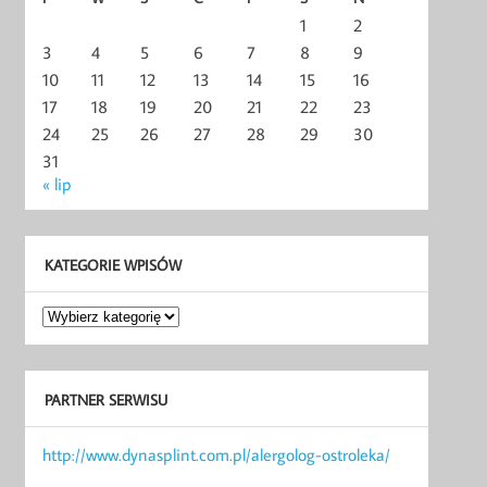
1
2
3
4
5
6
7
8
9
10
11
12
13
14
15
16
17
18
19
20
21
22
23
24
25
26
27
28
29
30
31
« lip
KATEGORIE WPISÓW
Kategorie
wpisów
PARTNER SERWISU
http://www.dynasplint.com.pl/alergolog-ostroleka/