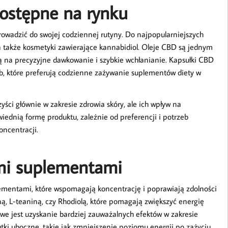
ostępne na rynku
wadzić do swojej codziennej rutyny. Do najpopularniejszych
 a także kosmetyki zawierające kannabidiol. Oleje CBD są jednym
ą na precyzyjne dawkowanie i szybkie wchłanianie. Kapsułki CBD
b, które preferują codzienne zażywanie suplementów diety w
yści głównie w zakresie zdrowia skóry, ale ich wpływ na
iednią formę produktu, zależnie od preferencji i potrzeb
oncentracji.
mi suplementami
ementami, które wspomagają koncentrację i poprawiają zdolności
, L-teaniną, czy Rhodiolą, które pomagają zwiększyć energię
we jest uzyskanie bardziej zauważalnych efektów w zakresie
tki uboczne, takie jak zmniejszenie poziomu energii po zażyciu