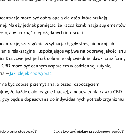
entrację może być dobrą opcją dla osób, które szukają
lnej. Należy jednak pamiętać, że każda kombinacja suplementów
zem, aby uniknąć niepożądanych interakcji.
trację, szczególnie w sytuacjach, gdy stres, niepokój lub
łanie relaksacyjne i uspokajające wpływa na poprawę jakości snu
niu. Kluczowe jest jednak dobranie odpowiedniej dawki oraz formy
e CBD może być cennym wsparciem w codziennej rutynie,
cia –
Jaki olejek cbd wybrać
.
nna być dobrze przemyślana, a przed rozpoczęciem
ajmy, że każde ciało reaguje inaczej, a odpowiednia dawka CBD
i, gdy będzie dopasowana do indywidualnych potrzeb organizmu.
i do prania stosować?
Jak stworzyć piękny przydomowy ogród?