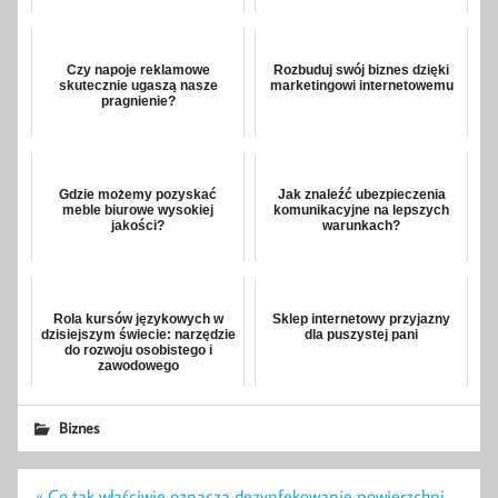
Czy napoje reklamowe
Rozbuduj swój biznes dzięki
skutecznie ugaszą nasze
marketingowi internetowemu
pragnienie?
Gdzie możemy pozyskać
Jak znaleźć ubezpieczenia
meble biurowe wysokiej
komunikacyjne na lepszych
jakości?
warunkach?
Rola kursów językowych w
Sklep internetowy przyjazny
dzisiejszym świecie: narzędzie
dla puszystej pani
do rozwoju osobistego i
zawodowego
Biznes
Nawigacja
« Co tak właściwie oznacza dezynfekowanie powierzchni