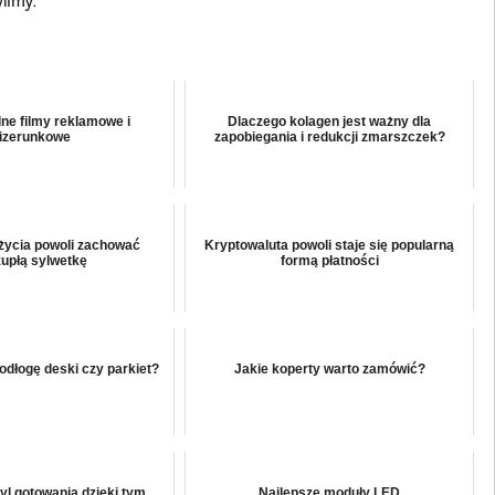
lne filmy reklamowe i
Dlaczego kolagen jest ważny dla
izerunkowe
zapobiegania i redukcji zmarszczek?
życia powoli zachować
Kryptowaluta powoli staje się popularną
upłą sylwetkę
formą płatności
odłogę deski czy parkiet?
Jakie koperty warto zamówić?
yl gotowania dzięki tym
Najlepsze moduły LED