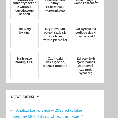
zanieczyszczeń
filmy
warto zamówić?
z wnętrza
reklamowe i
ogrodowego
wizerunkowe
basenu
Reklamy
Kryptowaluta
Co wybrać na
lokalne
powoli staje się
podłogę deski
popularną
czy parkiet?
formą płatności
Najlepsze
Czy wózki
Zdrowy tryb
moduły LED
dziecięce są
życia powoli
jeszcze modne?
zachować
szczupłą
sylwetkę
NOWE ARTYKUŁY
Analiza konkurencji w 2026 roku: Jakie
programy SEO dają największą przewagę?