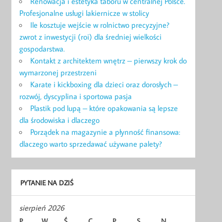
Renowacja i estetyka taboru w centralnej Polsce.
Profesjonalne usługi lakiernicze w stolicy
Ile kosztuje wejście w rolnictwo precyzyjne?
zwrot z inwestycji (roi) dla średniej wielkości
gospodarstwa.
Kontakt z architektem wnętrz – pierwszy krok do
wymarzonej przestrzeni
Karate i kickboxing dla dzieci oraz dorosłych –
rozwój, dyscyplina i sportowa pasja
Plastik pod lupą – które opakowania są lepsze
dla środowiska i dlaczego
Porządek na magazynie a płynność finansowa:
dlaczego warto sprzedawać używane palety?
PYTANIE NA DZIŚ
sierpień 2026
P
W
Ś
C
P
S
N