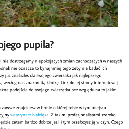
jego pupila?
ami nie dostrzegamy niepokojących zmian zachodzących w naszych
Jednak nie oznacza to bynajmniej tego żeby nie badać ich
zy już znalazłeś dla swojego zwierzaka jak najlepszego
ą według nas znakomitą klinikę. Link do jej strony internetowej
ażne podejście do twojego zwierzątka bez względu na to jakim
 zawsze znajdziesz w firmie o której tobie w tym miejscu
acyjny
weterynarz białołęka
. Z takimi profesjonalistami szeroko
dzie zatem bardzo dobrze jeśli i tym przełożysz ją w czyn. Czego
ylimy.