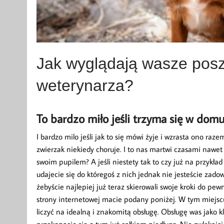
Jak wyglądają wasze pos
weterynarza?
To bardzo miło jeśli trzyma się w dom
I bardzo milo jeśli jak to się mówi żyje i wzrasta ono ra
zwierzak niekiedy choruje. I to nas martwi czasami nawet 
swoim pupilem? A jeśli niestety tak to czy już na przykła
udajecie się do któregoś z nich jednak nie jesteście zado
żebyście najlepiej już teraz skierowali swoje kroki do pew
strony internetowej macie podany poniżej. W tym miejscu
liczyć na idealną i znakomitą obsługę. Obsługę was jako 
przekonacie się o tym już całkiem niedługo. Nie zwlekajc