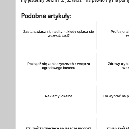
Podobne artykuły:
Zastanawiasz się nad tym, kiedy opłaca się
Profesjona
wezwać taxi?
w
Pozbądź się zanieczyszczeń z wnętrza
Zdrowy tryb 
ogrodowego basenu
szcz
Reklamy lokalne
Co wybrać na p
Czy wózki dziecięce są jeszcze modne?
Zmień swój st