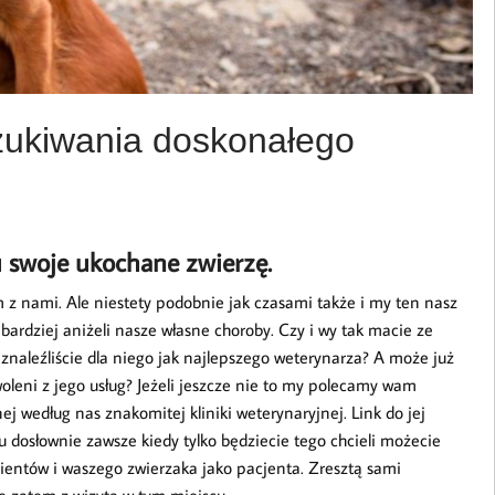
zukiwania doskonałego
u swoje ukochane zwierzę.
zem z nami. Ale niestety podobnie jak czasami także i my ten nasz
bardziej aniżeli nasze własne choroby. Czy i wy tak macie ze
d znaleźliście dla niego jak najlepszego weterynarza? A może już
woleni z jego usług? Jeżeli jeszcze nie to my polecamy wam
nej według nas znakomitej kliniki weterynaryjnej. Link do jej
 dosłownie zawsze kiedy tylko będziecie tego chcieli możecie
klientów i waszego zwierzaka jako pacjenta. Zresztą sami
ie zatem z wizytą w tym miejscu.