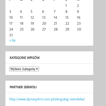
1
2
3
4
5
6
7
8
9
10
11
12
13
14
15
16
17
18
19
20
21
22
23
24
25
26
27
28
29
30
31
« lip
KATEGORIE WPISÓW
Kategorie
wpisów
PARTNER SERWISU
http://www.dynasplint.com.pl/alergolog-ostroleka/