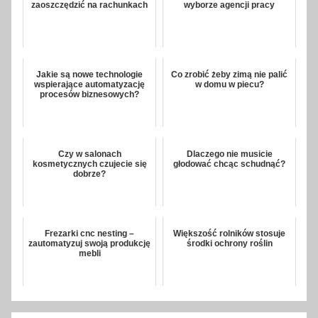
zaoszczędzić na rachunkach
wyborze agencji pracy
Jakie są nowe technologie
Co zrobić żeby zimą nie palić
wspierające automatyzację
w domu w piecu?
procesów biznesowych?
Czy w salonach
Dlaczego nie musicie
kosmetycznych czujecie się
głodować chcąc schudnąć?
dobrze?
Frezarki cnc nesting –
Większość rolników stosuje
zautomatyzuj swoją produkcję
środki ochrony roślin
mebli