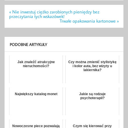
Nawigacja
« Nie inwestuj ciężko zarobionych pieniędzy bez
wpisu
przeczytania tych wskazówek!
Trwałe opakowania kartonowe »
PODOBNE ARTYKUŁY
Jak znaleźć atrakcyjne
Czy można zmienić stylistykę
nieruchomości?
i kolor auta, bez wizyty u
lakiernika?
Największy katalog monet
Jakie są rodzaje
psychoterapii?
Nowoczesne piece pozwalają
Czym się kierować przy