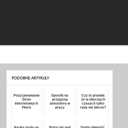
PODOBNE ARTYKUŁY
Pozycjonowanie
Sposób na
Czy to prawda
Stron
przyjazną
że w obecnych
Internetowych
atmosferę w
czasach tylko
Płock
pracy
ryba nie bierze?
Nauka jazdy na
Pożyczki pod
Dodaj objętość,