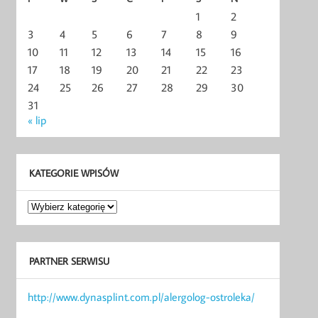
1
2
3
4
5
6
7
8
9
10
11
12
13
14
15
16
17
18
19
20
21
22
23
24
25
26
27
28
29
30
31
« lip
KATEGORIE WPISÓW
Kategorie
wpisów
PARTNER SERWISU
http://www.dynasplint.com.pl/alergolog-ostroleka/