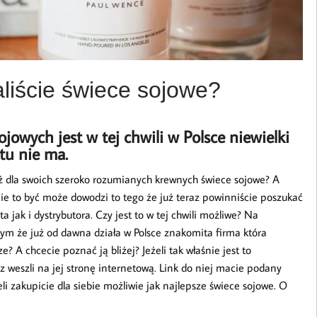
liście świece sojowe?
owych jest w tej chwili w Polsce niewielki
tu nie ma.
 też dla swoich szeroko rozumianych krewnych świece sojowe? A
k nie to być może dowodzi to tego że już teraz powinniście poszukać
 jak i dystrybutora. Czy jest to w tej chwili możliwe? Na
tym że już od dawna działa w Polsce znakomita firma która
? A chcecie poznać ją bliżej? Jeżeli tak właśnie jest to
z weszli na jej stronę internetową. Link do niej macie podany
li zakupicie dla siebie możliwie jak najlepsze świece sojowe. O