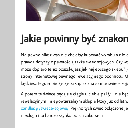
Jakie powinny być znakom
Na pewno nikt z was nie chciałby kupować wyrobu o nie do
prawda dotyczy z pewnością także świec sojowych. Czy wob
może dopiero teraz poszukujesz jak najlepszego sklepu? Je
strony internetowej pewnego rewelacyjnego podmiotu. Ma
będziesz tego sobie życzył zakupisz znakomite świece sojo
A potem te świece będą się ciągle u ciebie paliły. I nie 
rewelacyjnym i niepowtarzalnym sklepie który już od la
candles.pl/swiece-sojowe/
. Piękno tych świec połączone je
niedługo i to bardzo szybko po ich zakupach.