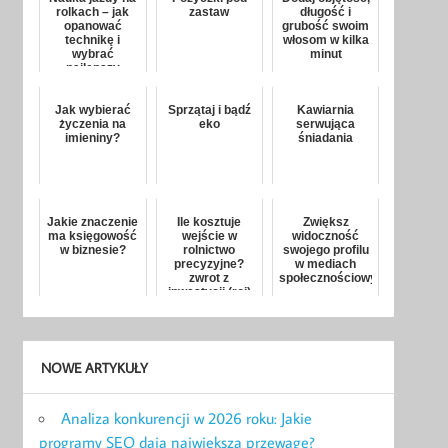
rolkach – jak
zastaw
długość i
opanować
grubość swoim
technikę i
włosom w kilka
wybrać
minut
najlepszy
sprzęt?
Jak wybierać
Sprzątaj i bądź
Kawiarnia
życzenia na
eko
serwująca
imieniny?
śniadania
Jakie znaczenie
Ile kosztuje
Zwiększ
ma księgowość
wejście w
widoczność
w biznesie?
rolnictwo
swojego profilu
precyzyjne?
w mediach
zwrot z
społecznościowych
inwestycji (roi)
dla średniej
wielkości
gospoda...
NOWE ARTYKUŁY
Analiza konkurencji w 2026 roku: Jakie
programy SEO dają największą przewagę?