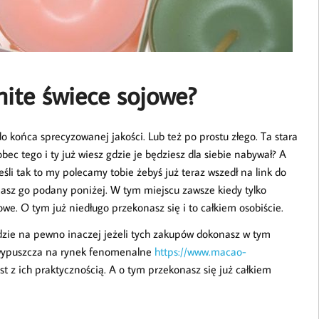
ite świece sojowe?
 końca sprecyzowanej jakości. Lub też po prostu złego. Ta stara
ec tego i ty już wiesz gdzie je będziesz dla siebie nabywał? A
śli tak to my polecamy tobie żebyś już teraz wszedł na link do
sz go podany poniżej. W tym miejscu zawsze kiedy tylko
we. O tym już niedługo przekonasz się i to całkiem osobiście.
będzie na pewno inaczej jeżeli tych zakupów dokonasz w tym
t wypuszcza na rynek fenomenalne
https://www.macao-
st z ich praktycznością. A o tym przekonasz się już całkiem