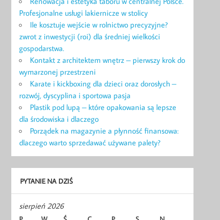
Renowacja i estetyka taboru w centralnej Polsce.
Profesjonalne usługi lakiernicze w stolicy
Ile kosztuje wejście w rolnictwo precyzyjne?
zwrot z inwestycji (roi) dla średniej wielkości
gospodarstwa.
Kontakt z architektem wnętrz – pierwszy krok do
wymarzonej przestrzeni
Karate i kickboxing dla dzieci oraz dorosłych –
rozwój, dyscyplina i sportowa pasja
Plastik pod lupą – które opakowania są lepsze
dla środowiska i dlaczego
Porządek na magazynie a płynność finansowa:
dlaczego warto sprzedawać używane palety?
PYTANIE NA DZIŚ
sierpień 2026
P
W
Ś
C
P
S
N