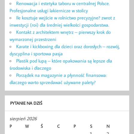
Renowacja i estetyka taboru w centralnej Polsce.
Profesjonalne usługi lakiernicze w stolicy
Ile kosztuje wejście w rolnictwo precyzyjne? zwrot z
inwestycji (roi) dla średniej wielkości gospodarstwa.
Kontakt z architektem wnętrz – pierwszy krok do
wymarzonej przestrzeni
Karate i kickboxing dla dzieci oraz dorosłych – rozwój,
dyscyplina i sportowa pasja
Plastik pod lupą – które opakowania są lepsze dla
środowiska i dlaczego
Porządek na magazynie a płynność finansowa:
dlaczego warto sprzedawać używane palety?
PYTANIE NA DZIŚ
sierpień 2026
P
W
Ś
C
P
S
N
1
2