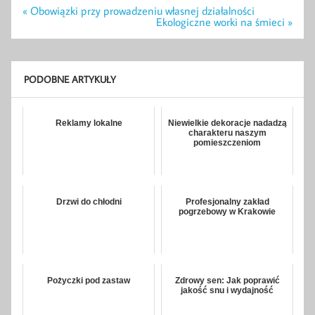
Nawigacja
« Obowiązki przy prowadzeniu własnej działalności
wpisu
Ekologiczne worki na śmieci »
PODOBNE ARTYKUŁY
Reklamy lokalne
Niewielkie dekoracje nadadzą
charakteru naszym
pomieszczeniom
Drzwi do chłodni
Profesjonalny zakład
pogrzebowy w Krakowie
Pożyczki pod zastaw
Zdrowy sen: Jak poprawić
jakość snu i wydajność