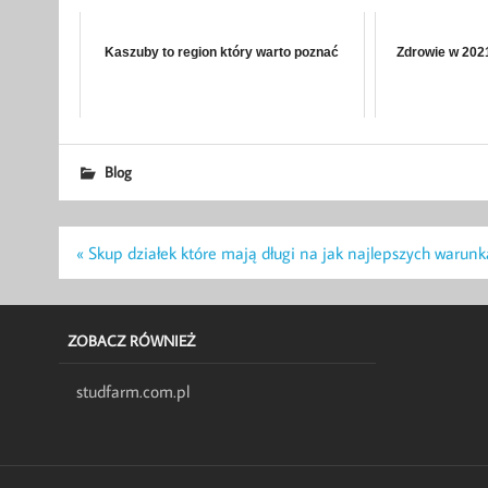
Kaszuby to region który warto poznać
Zdrowie w 202
Blog
Nawigacja
« Skup działek które mają długi na jak najlepszych warun
wpisu
ZOBACZ RÓWNIEŻ
studfarm.com.pl