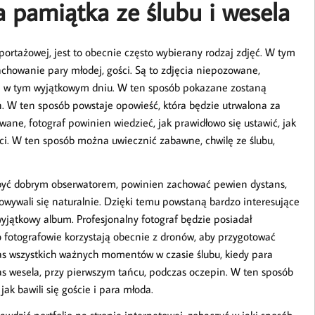
 pamiątka ze ślubu i wesela
portażowej, jest to obecnie często wybierany rodzaj zdjęć. W tym
zachowanie pary młodej, gości. Są to zdjęcia niepozowane,
uje w tym wyjątkowym dniu. W ten sposób pokazane zostaną
 W ten sposób powstaje opowieść, która będzie utrwalona za
ane, fotograf powinien wiedzieć, jak prawidłowo się ustawić, jak
ci. W ten sposób można uwiecznić zabawne, chwilę ze ślubu,
n być dobrym obserwatorem, powinien zachować pewien dystans,
howywali się naturalnie. Dzięki temu powstaną bardzo interesujące
yjątkowy album. Profesjonalny fotograf będzie posiadał
to fotografowie korzystają obecnie z dronów, aby przygotować
zas wszystkich ważnych momentów w czasie ślubu, kiedy para
as wesela, przy pierwszym tańcu, podczas oczepin. W ten sposób
k bawili się goście i para młoda.