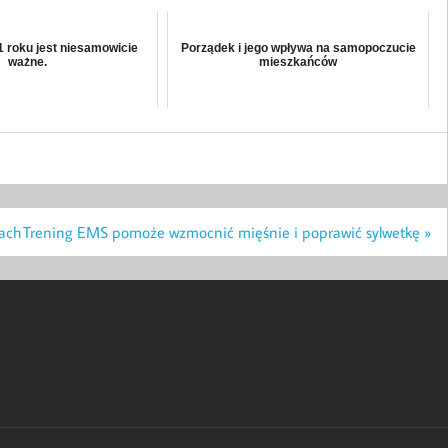
1 roku jest niesamowicie
Porządek i jego wpływa na samopoczucie
ważne.
mieszkańców
kach
Trening EMS pomoże wzmocnić mięśnie i poprawić sylwetkę »