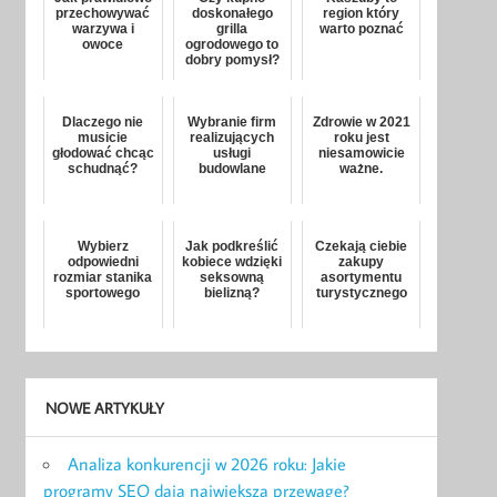
przechowywać
doskonałego
region który
warzywa i
grilla
warto poznać
owoce
ogrodowego to
dobry pomysł?
Dlaczego nie
Wybranie firm
Zdrowie w 2021
musicie
realizujących
roku jest
głodować chcąc
usługi
niesamowicie
schudnąć?
budowlane
ważne.
Wybierz
Jak podkreślić
Czekają ciebie
odpowiedni
kobiece wdzięki
zakupy
rozmiar stanika
seksowną
asortymentu
sportowego
bielizną?
turystycznego
NOWE ARTYKUŁY
Analiza konkurencji w 2026 roku: Jakie
programy SEO dają największą przewagę?