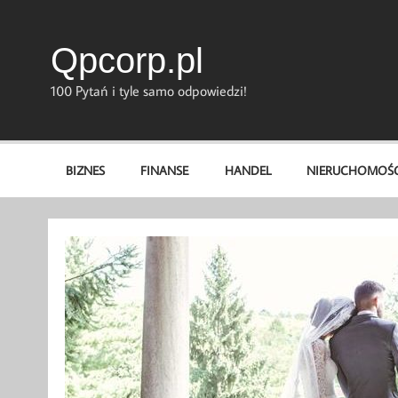
Skip
to
content
Qpcorp.pl
100 Pytań i tyle samo odpowiedzi!
BIZNES
FINANSE
HANDEL
NIERUCHOMOŚC