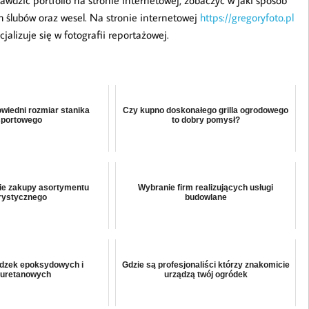
awdzić portfolio na stronie internetowej, zobaczyć w jaki sposób
h ślubów oraz wesel. Na stronie internetowej
https://gregoryfoto.pl
alizuje się w fotografii reportażowej.
wiedni rozmiar stanika
Czy kupno doskonałego grilla ogrodowego
sportowego
to dobry pomysł?
ie zakupy asortymentu
Wybranie firm realizujących usługi
rystycznego
budowlane
adzek epoksydowych i
Gdzie są profesjonaliści którzy znakomicie
iuretanowych
urządzą twój ogródek