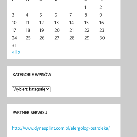
1
2
3
4
5
6
7
8
9
10
11
12
13
14
15
16
17
18
19
20
21
22
23
24
25
26
27
28
29
30
31
« lip
KATEGORIE WPISÓW
Kategorie
wpisów
PARTNER SERWISU
http://www.dynasplint.com.pl/alergolog-ostroleka/