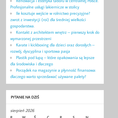
Renowacja i estetyka taboru w centralnej Polsce.
Profesjonalne usługi lakiernicze w stolicy
Ile kosztuje wejście w rolnictwo precyzyjne?
zwrot z inwestycji (roi) dla średniej wielkości
gospodarstwa.
Kontakt z architektem wnętrz – pierwszy krok do
wymarzonej przestrzeni
Karate i kickboxing dla dzieci oraz dorosłych –
rozwój, dyscyplina i sportowa pasja
Plastik pod lupą – które opakowania są lepsze
dla środowiska i dlaczego
Porządek na magazynie a płynność finansowa:
dlaczego warto sprzedawać używane palety?
PYTANIE NA DZIŚ
sierpień 2026
P
W
Ś
C
P
S
N