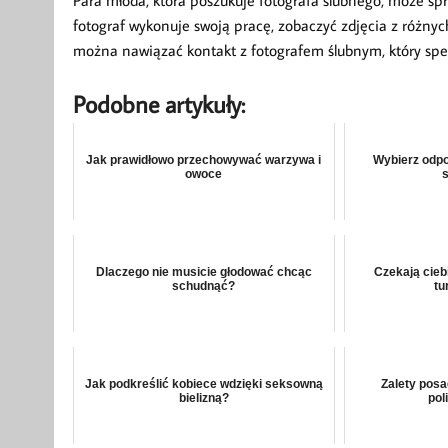
Para młoda, która poszukuje fotografa ślubnego, może spr
fotograf wykonuje swoją pracę, zobaczyć zdjęcia z różnyc
można nawiązać kontakt z fotografem ślubnym, który specj
Podobne artykuły:
Jak prawidłowo przechowywać warzywa i
Wybierz odpo
owoce
Dlaczego nie musicie głodować chcąc
Czekają cieb
schudnąć?
tu
Jak podkreślić kobiece wdzięki seksowną
Zalety pos
bielizną?
pol