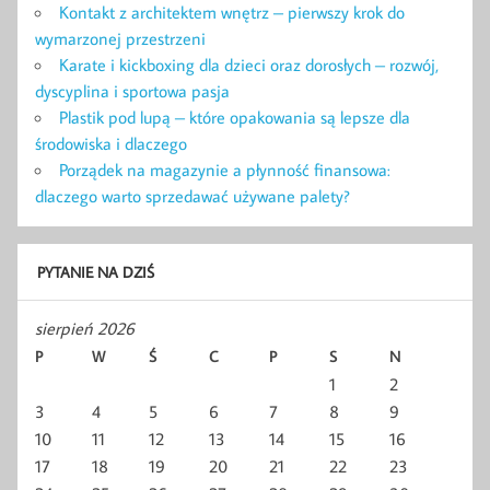
Kontakt z architektem wnętrz – pierwszy krok do
wymarzonej przestrzeni
Karate i kickboxing dla dzieci oraz dorosłych – rozwój,
dyscyplina i sportowa pasja
Plastik pod lupą – które opakowania są lepsze dla
środowiska i dlaczego
Porządek na magazynie a płynność finansowa:
dlaczego warto sprzedawać używane palety?
PYTANIE NA DZIŚ
sierpień 2026
P
W
Ś
C
P
S
N
1
2
3
4
5
6
7
8
9
10
11
12
13
14
15
16
17
18
19
20
21
22
23