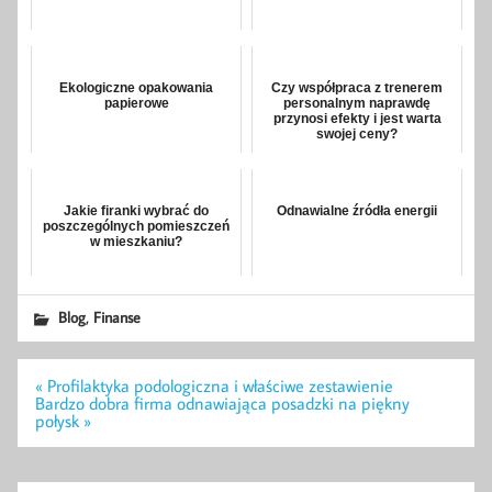
Ekologiczne opakowania
Czy współpraca z trenerem
papierowe
personalnym naprawdę
przynosi efekty i jest warta
swojej ceny?
Jakie firanki wybrać do
Odnawialne źródła energii
poszczególnych pomieszczeń
w mieszkaniu?
,
Blog
Finanse
Nawigacja
« Profilaktyka podologiczna i właściwe zestawienie
wpisu
Bardzo dobra firma odnawiająca posadzki na piękny
połysk »