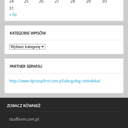
24
25
26
27
28
29
30
31
« lip
KATEGORIE WPISÓW
Kategorie
wpisów
PARTNER SERWISU
http://www.dynasplint.com.pl/alergolog-ostroleka/
ZOBACZ RÓWNIEŻ
studfarm.com.pl