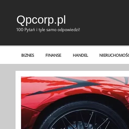
Skip
to
content
Qpcorp.pl
100 Pytań i tyle samo odpowiedzi!
BIZNES
FINANSE
HANDEL
NIERUCHOMOŚC