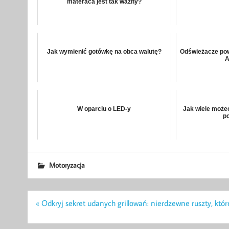
materaca jest tak ważny?
Jak wymienić gotówkę na obca walutę?
Odświeżacze powi
A
W oparciu o LED-y
Jak wiele możec
po
Motoryzacja
Nawigacja
« Odkryj sekret udanych grillowań: nierdzewne ruszty, któr
wpisu