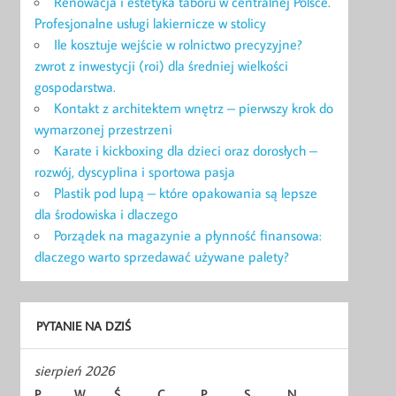
Renowacja i estetyka taboru w centralnej Polsce.
Profesjonalne usługi lakiernicze w stolicy
Ile kosztuje wejście w rolnictwo precyzyjne?
zwrot z inwestycji (roi) dla średniej wielkości
gospodarstwa.
Kontakt z architektem wnętrz – pierwszy krok do
wymarzonej przestrzeni
Karate i kickboxing dla dzieci oraz dorosłych –
rozwój, dyscyplina i sportowa pasja
Plastik pod lupą – które opakowania są lepsze
dla środowiska i dlaczego
Porządek na magazynie a płynność finansowa:
dlaczego warto sprzedawać używane palety?
PYTANIE NA DZIŚ
sierpień 2026
P
W
Ś
C
P
S
N