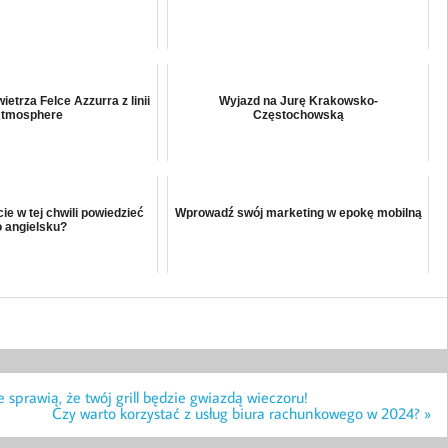
etrza Felce Azzurra z linii
Wyjazd na Jurę Krakowsko-
tmosphere
Częstochowską
ie w tej chwili powiedzieć
Wprowadź swój marketing w epokę mobilną
 angielsku?
e sprawią, że twój grill będzie gwiazdą wieczoru!
Czy warto korzystać z usług biura rachunkowego w 2024? »