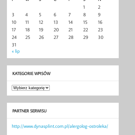
1
2
3
4
5
6
7
8
9
10
11
12
13
14
15
16
17
18
19
20
21
22
23
24
25
26
27
28
29
30
31
« lip
KATEGORIE WPISÓW
Kategorie
wpisów
PARTNER SERWISU
http://www.dynasplint.com.pl/alergolog-ostroleka/