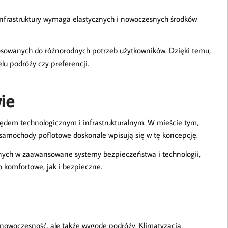
nfrastruktury wymaga elastycznych i nowoczesnych środków
osowanych do różnorodnych potrzeb użytkowników. Dzięki temu,
lu podróży czy preferencji.
ie
zględem technologicznym i infrastrukturalnym. W mieście tym,
samochody poflotowe doskonale wpisują się w tę koncepcję.
ch w zaawansowane systemy bezpieczeństwa i technologii,
 komfortowe, jak i bezpieczne.
owoczesność, ale także wygodę podróży. Klimatyzacja,