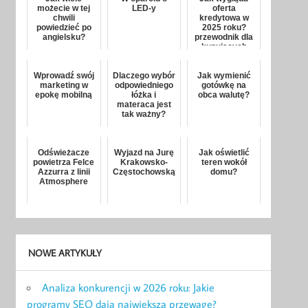
możecie w tej
LED-y
oferta
chwili
kredytowa w
powiedzieć po
2025 roku?
angielsku?
przewodnik dla
kupujących
mieszkanie
Wprowadź swój
Dlaczego wybór
Jak wymienić
marketing w
odpowiedniego
gotówkę na
epokę mobilną
łóżka i
obca walutę?
materaca jest
tak ważny?
Odświeżacze
Wyjazd na Jurę
Jak oświetlić
powietrza Felce
Krakowsko-
teren wokół
Azzurra z linii
Częstochowską
domu?
Atmosphere
NOWE ARTYKUŁY
Analiza konkurencji w 2026 roku: Jakie
programy SEO dają największą przewagę?