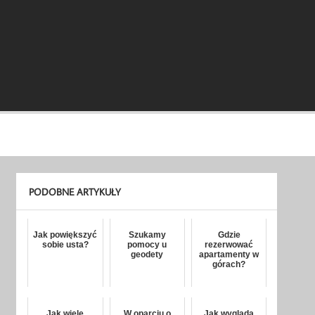
PODOBNE ARTYKUŁY
Jak powiększyć
Szukamy
Gdzie
sobie usta?
pomocy u
rezerwować
geodety
apartamenty w
górach?
Jak wiele
W oparciu o
Jak wygląda