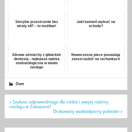
Sterylne przestrzenie bez
Jaki kamień wybrać na
utraty sił? – to możliwe!
schody?
Zdrowe uśmiechy z gliwickim
Nowoczesne piece pozwalają
dentystą - najlepsza opieka
zaoszczędzić na rachunkach
stomatologiczna w twoim
zasięgu
Dom
Nawigacja
« Szukasz odpowiedniego dla ciebie i swojej rodziny
wpisu
noclegu w Zakopane?
Drukowany wodoodporny poliester »