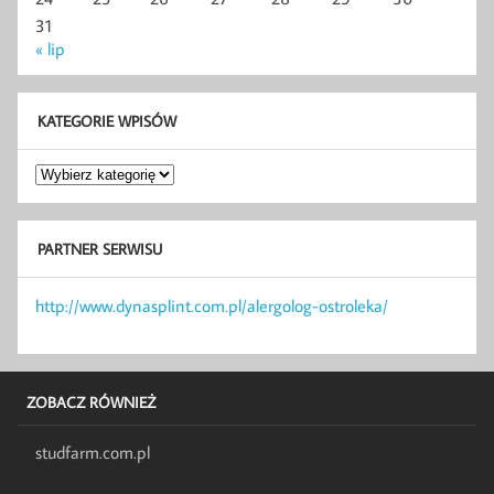
31
« lip
KATEGORIE WPISÓW
Kategorie
wpisów
PARTNER SERWISU
http://www.dynasplint.com.pl/alergolog-ostroleka/
ZOBACZ RÓWNIEŻ
studfarm.com.pl