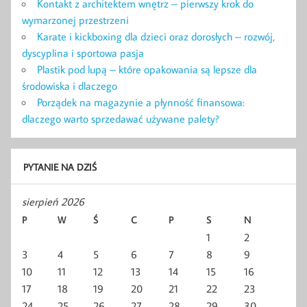
Kontakt z architektem wnętrz – pierwszy krok do
wymarzonej przestrzeni
Karate i kickboxing dla dzieci oraz dorosłych – rozwój,
dyscyplina i sportowa pasja
Plastik pod lupą – które opakowania są lepsze dla
środowiska i dlaczego
Porządek na magazynie a płynność finansowa:
dlaczego warto sprzedawać używane palety?
PYTANIE NA DZIŚ
sierpień 2026
P
W
Ś
C
P
S
N
1
2
3
4
5
6
7
8
9
10
11
12
13
14
15
16
17
18
19
20
21
22
23
24
25
26
27
28
29
30