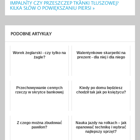
wpisu
IMPALNTY CZY PRZESZCZEP TKANKI TŁUSZOWEJ?
KILKA SŁÓW O POWIĘKSZANIU PIERSI »
PODOBNE ARTYKUŁY
Worek żeglarski - czy tylko na
Walentynkowe skarpetki na
żagle?
prezent - dla niej i dla niego
Przechowywanie cennych
Kiedy po domu będziesz
rzeczy w skrytce bankowej
chodził tak jak po księżycu?
Z czego można zbudować
Nauka jazdy na rolkach – jak
pawilon?
opanować technikę i wybrać
najlepszy sprzęt?