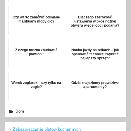
Czy warto zamówić odmianę
Dlaczego szerokość
marihuany moby dic?
ustawienia w piłce nożnej
otwiera więcej opcji podania?
Z czego można zbudować
Nauka jazdy na rolkach – jak
pawilon?
opanować technikę i wybrać
najlepszy sprzęt?
Worek żeglarski - czy tylko na
Gdzie znajdziemy prawdziwe
żagle?
apartamenty?
Dom
Nawigacja
« Zabezpieczenie blatów kuchennych