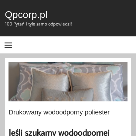
Skip
to
content
Qpcorp.pl
100 Pytań i tyle samo odpowiedzi!
Drukowany wodoodporny poliester
Jeśli szukamy wodoodpornej