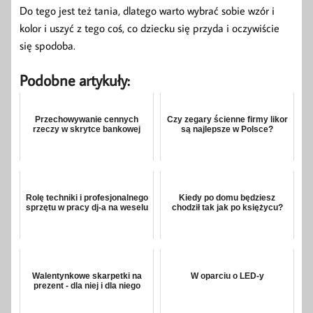
Do tego jest też tania, dlatego warto wybrać sobie wzór i
kolor i uszyć z tego coś, co dziecku się przyda i oczywiście
się spodoba.
Podobne artykuły:
Przechowywanie cennych
Czy zegary ścienne firmy likor
rzeczy w skrytce bankowej
są najlepsze w Polsce?
Rolę techniki i profesjonalnego
Kiedy po domu będziesz
sprzętu w pracy dj-a na weselu
chodził tak jak po księżycu?
Walentynkowe skarpetki na
W oparciu o LED-y
prezent - dla niej i dla niego