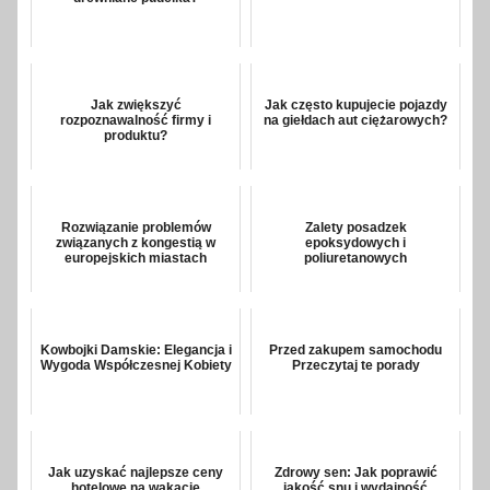
Jak zwiększyć
Jak często kupujecie pojazdy
rozpoznawalność firmy i
na giełdach aut ciężarowych?
produktu?
Rozwiązanie problemów
Zalety posadzek
związanych z kongestią w
epoksydowych i
europejskich miastach
poliuretanowych
Kowbojki Damskie: Elegancja i
Przed zakupem samochodu
Wygoda Współczesnej Kobiety
Przeczytaj te porady
Jak uzyskać najlepsze ceny
Zdrowy sen: Jak poprawić
hotelowe na wakacje
jakość snu i wydajność