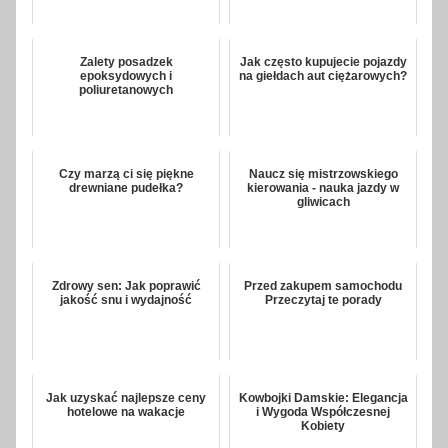
Zalety posadzek
Jak często kupujecie pojazdy
epoksydowych i
na giełdach aut ciężarowych?
poliuretanowych
Czy marzą ci się piękne
Naucz się mistrzowskiego
drewniane pudełka?
kierowania - nauka jazdy w
gliwicach
Zdrowy sen: Jak poprawić
Przed zakupem samochodu
jakość snu i wydajność
Przeczytaj te porady
Jak uzyskać najlepsze ceny
Kowbojki Damskie: Elegancja
hotelowe na wakacje
i Wygoda Współczesnej
Kobiety