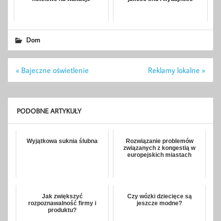
Dom
Nawigacja
« Bajeczne oświetlenie
Reklamy lokalne »
wpisu
PODOBNE ARTYKUŁY
Wyjątkowa suknia ślubna
Rozwiązanie problemów
związanych z kongestią w
europejskich miastach
Jak zwiększyć
Czy wózki dziecięce są
rozpoznawalność firmy i
jeszcze modne?
produktu?