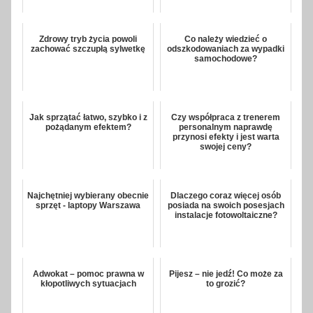
Zdrowy tryb życia powoli
Co należy wiedzieć o
zachować szczupłą sylwetkę
odszkodowaniach za wypadki
samochodowe?
Jak sprzątać łatwo, szybko i z
Czy współpraca z trenerem
pożądanym efektem?
personalnym naprawdę
przynosi efekty i jest warta
swojej ceny?
Najchętniej wybierany obecnie
Dlaczego coraz więcej osób
sprzęt - laptopy Warszawa
posiada na swoich posesjach
instalacje fotowoltaiczne?
Adwokat – pomoc prawna w
Pijesz – nie jedź! Co może za
kłopotliwych sytuacjach
to grozić?