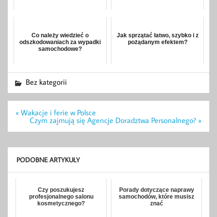
Co należy wiedzieć o
Jak sprzątać łatwo, szybko i z
odszkodowaniach za wypadki
pożądanym efektem?
samochodowe?
Bez kategorii
Nawigacja
« Wakacje i ferie w Polsce
wpisu
Czym zajmują się Agencje Doradztwa Personalnego? »
PODOBNE ARTYKUŁY
Czy poszukujesz
Porady dotyczące naprawy
profesjonalnego salonu
samochodów, które musisz
kosmetycznego?
znać