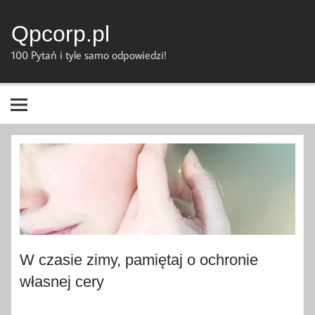
Skip
to
content
Qpcorp.pl
100 Pytań i tyle samo odpowiedzi!
W czasie zimy, pamiętaj o ochronie
własnej cery