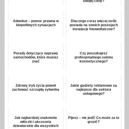
swojej ceny?
Adwokat – pomoc prawna w
Dlaczego coraz więcej osób
kłopotliwych sytuacjach
posiada na swoich posesjach
instalacje fotowoltaiczne?
Porady dotyczące naprawy
Czy poszukujesz
samochodów, które musisz
profesjonalnego salonu
znać
kosmetycznego?
Zdrowy tryb życia powoli
Jakie gadżety reklamowe są
zachować szczupłą sylwetkę
najlepsze dla sektora
usługowego?
Jak najbardziej znakomite
Pijesz – nie jedź! Co może za to
włóczki i akcesoria
grozić?
dziewiarskie dla wszystkich