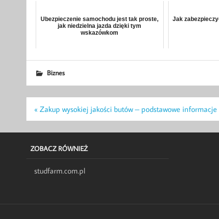
Ubezpieczenie samochodu jest tak proste,
Jak zabezpieczy
jak niedzielna jazda dzięki tym
wskazówkom
Biznes
Nawigacja
« Zakup wysokiej jakości butów – podstawowe informacje
wpisu
ZOBACZ RÓWNIEŻ
studfarm.com.pl