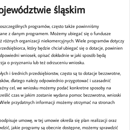
ojewództwie śląskim
poszczególnych programów, często także powinniśmy
ązane z danym programem. Możemy ubiegać się o fundusze
eż różnych organizacji niekomercyjnych. Wiele programów dotyczy
rzedsiębiorca, który będzie chciał ubiegać się o dotacje, powinien
 odpowiedni wniosek, opisać dokładnie w jaki sposób będą
ja o przyznaniu lub też odrzuceniu wniosku.
ych i średnich przedsiębiorstw, często są to dotacje bezzwrotne,
osków, dlatego należy odpowiednio przygotować i uzasadnić
yraźny cel, we wniosku możemy podać konkretne sposoby na
reślić czas w jakim zostanie wydana pomoc bezzwrotna, wnioski
. Wiele przydatnych informacji możemy otrzymać na stronach
podpisuje umowę, w tej umowie określa się plan realizacji oraz
rawdzić, jakie programy są obecnie dostępne, możemy sprawdzić