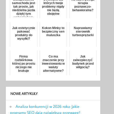
samochodu jest
których twoje
terapia
tak proste, jak
problemy nigdy
poznawczo-
niedzielna jazda
nie będą
behawioralna?
dzięki tym
obojętne
wskazówkom
Jak estetycznie
Kokon Minky to
Naprawiamy
pakować
bezpieczny sen
sterownik
produkty do
maluszka
turbosprężarki
wysyłki?
Firma
Co ma
Jak
rozbiórkowa
znaczenie przy
zabezpieczyć
której po prostu
inwestowaniu w
budynek przed
niczego nie
waluty
wilgocią?
brakuje
alternatywne?
NOWE ARTYKUŁY
Analiza konkurencji w 2026 roku: Jakie
programy SEO dają największą przewagę?