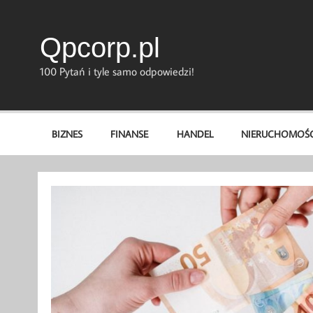
Skip
to
content
Qpcorp.pl
100 Pytań i tyle samo odpowiedzi!
BIZNES
FINANSE
HANDEL
NIERUCHOMOŚC