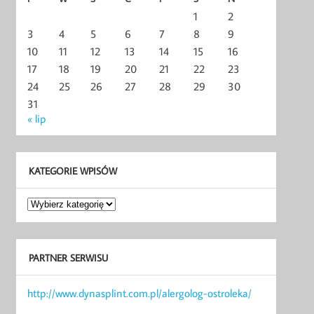
1
2
3
4
5
6
7
8
9
10
11
12
13
14
15
16
17
18
19
20
21
22
23
24
25
26
27
28
29
30
31
« lip
KATEGORIE WPISÓW
Kategorie
wpisów
PARTNER SERWISU
http://www.dynasplint.com.pl/alergolog-ostroleka/