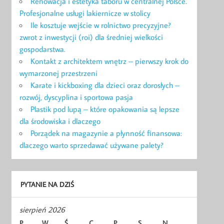
Renowacja i estetyka taboru w centralnej Polsce.
Profesjonalne usługi lakiernicze w stolicy
Ile kosztuje wejście w rolnictwo precyzyjne?
zwrot z inwestycji (roi) dla średniej wielkości
gospodarstwa.
Kontakt z architektem wnętrz – pierwszy krok do
wymarzonej przestrzeni
Karate i kickboxing dla dzieci oraz dorosłych –
rozwój, dyscyplina i sportowa pasja
Plastik pod lupą – które opakowania są lepsze
dla środowiska i dlaczego
Porządek na magazynie a płynność finansowa:
dlaczego warto sprzedawać używane palety?
PYTANIE NA DZIŚ
sierpień 2026
P
W
Ś
C
P
S
N