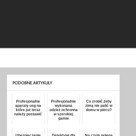
PODOBNE ARTYKUŁY
Profesjonalne
Profesjonalnie
Co zrobić żeby
aparaty usg na
wykonana
zimą nie palić w
które już teraz
odzież ochronna
domu w piecu?
należy postawić
w szerokiej
gamie
Ubezpieczenie
Detektywi dla
Na czym polega