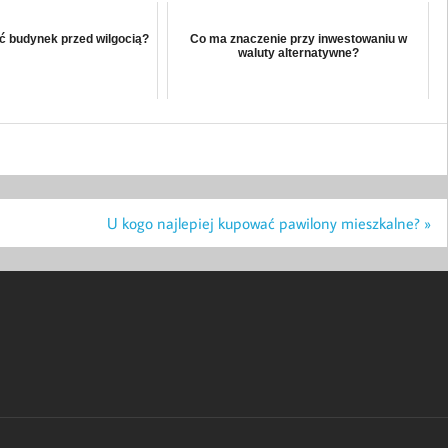
ć budynek przed wilgocią?
Co ma znaczenie przy inwestowaniu w
waluty alternatywne?
U kogo najlepiej kupować pawilony mieszkalne? »