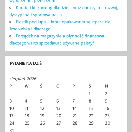
wymarzonej przestrzeni
Karate i kickboxing dla dzieci oraz dorosłych – rozwój,
dyscyplina i sportowa pasja
Plastik pod lupą – które opakowania są lepsze dla
środowiska i dlaczego
Porządek na magazynie a płynność finansowa:
dlaczego warto sprzedawać używane palety?
PYTANIE NA DZIŚ
sierpień 2026
P
W
Ś
C
P
S
N
1
2
3
4
5
6
7
8
9
10
11
12
13
14
15
16
17
18
19
20
21
22
23
24
25
26
27
28
29
30
31