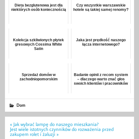
Dieta bezglutenowa jest dla
Czy wszystkie warszawskie
niektórych osób koniecznością
hotele są takiej samej renomy?
Kolekcja szkliwionych płytek
Jaka jest prędkość naszego
gresowych Cossima White
łącza internetowego?
Satin
Sprzedaż domów w
Badanie opinii z recom system
zachodniopomorskim
– dlaczego warto znać głos
swoich klientów i pracowników
Dom
Nawigacja
« Jak wybrać lampę do naszego mieszkania?
wpisu
Jest wiele istotnych czynników do rozważenia przed
zakupem rolet i żaluzji »