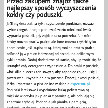
Przed zakupem znajdź także
najlepszy sposób wyczyszczenia
kołdry czy poduszki.
Jeśli etykieta zaleca tylko czyszczenie punktowe, rozważ
wybór czegoś innego, ponieważ warto mieć możliwość
wyprania pościeli, gdy zajdzie taka potrzeba. Niektóre
kołdry można prać w pralce, ale inne można czyścić tylko
chemicznie. Jeśli kupisz taką, którą można prać w pralce,
odśwież ją w pralce ładowanej od przodu na delikatnym
cyklu prania. Dodaj dodatkowe płukanie, aby upewnić się, że
usunąłeś cały detergent z wypełnienia. Do pralki z pościelą
włóż kilka piłeczek tenisowych, aby zapobiec zbijaniu się i
przesuwaniu wypełnienia w poszwie. Dobrej jakości pościel,
łóżka i materace kupisz online w sklepie
expertsnu.pl
.
Poduszki lateksowe i wypełnione kulką poliestrową są
miękkie w dotyku jak pianka z pamięcią, ale odbijają się
znacznie szybciej. Podobnie jak pianka z pamięcią,
poduszki lateksowe i z wypełnieniem z poliestru mogą być