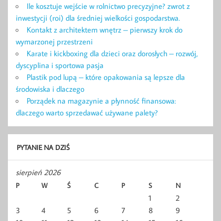
Ile kosztuje wejście w rolnictwo precyzyjne? zwrot z
inwestycji (roi) dla średniej wielkości gospodarstwa.
Kontakt z architektem wnętrz – pierwszy krok do
wymarzonej przestrzeni
Karate i kickboxing dla dzieci oraz dorosłych – rozwój,
dyscyplina i sportowa pasja
Plastik pod lupą – które opakowania są lepsze dla
środowiska i dlaczego
Porządek na magazynie a płynność finansowa:
dlaczego warto sprzedawać używane palety?
PYTANIE NA DZIŚ
sierpień 2026
P
W
Ś
C
P
S
N
1
2
3
4
5
6
7
8
9