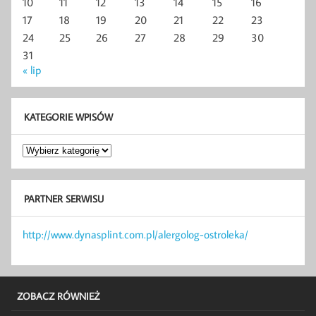
10
11
12
13
14
15
16
17
18
19
20
21
22
23
24
25
26
27
28
29
30
31
« lip
KATEGORIE WPISÓW
Kategorie
wpisów
PARTNER SERWISU
http://www.dynasplint.com.pl/alergolog-ostroleka/
ZOBACZ RÓWNIEŻ