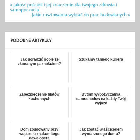
Nawigacja
« Jakość pościeli i jej znaczenie dla twojego zdrowia i
wpisu
samopoczucia
Jakie rusztowania wybrać do prac budowlanych »
PODOBNE ARTYKUŁY
Jak poradzić sobie ze
Szukamy taniego kuriera
złamanym paznokciem?
Zabezpieczenie blatów
Bytom wypożyczalnia
kuchennych
samochodów na każdy Twój
wyjazd
Dom zbudowany przy
Jak zostać właścicielem
wsparciu znakomitego
wymarzonego domu?
dewelopera