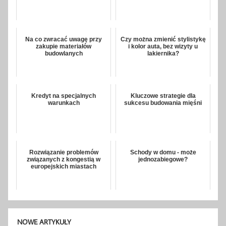
Na co zwracać uwagę przy
Czy można zmienić stylistykę
zakupie materiałów
i kolor auta, bez wizyty u
budowlanych
lakiernika?
Kredyt na specjalnych
Kluczowe strategie dla
warunkach
sukcesu budowania mięśni
Rozwiązanie problemów
Schody w domu - może
związanych z kongestią w
jednozabiegowe?
europejskich miastach
NOWE ARTYKUŁY