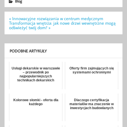
Blog
Nawigacja
« Innowacyjne rozwiązania w centrum medycznym
wpisu
Transformacja wnętrza: jak nowe drzwi wewnętrzne mogą
odświeżyć twój dom? »
PODOBNE ARTYKUŁY
Usługi dekarskie w warszawie
Oferty firm zajmujących się
– przewodnik po
systemami ochronnymi
najpopularniejszych
technikach dekarskich
Kolorowe słomki - oferta dla
Dlaczego certyfikacja
każdego
materiałów ma znaczenie w
inwestycjach budowlanych