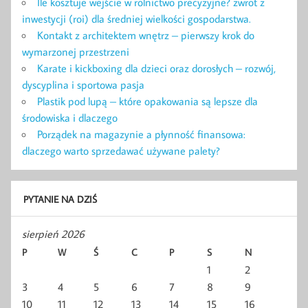
Ile kosztuje wejście w rolnictwo precyzyjne? zwrot z
inwestycji (roi) dla średniej wielkości gospodarstwa.
Kontakt z architektem wnętrz – pierwszy krok do
wymarzonej przestrzeni
Karate i kickboxing dla dzieci oraz dorosłych – rozwój,
dyscyplina i sportowa pasja
Plastik pod lupą – które opakowania są lepsze dla
środowiska i dlaczego
Porządek na magazynie a płynność finansowa:
dlaczego warto sprzedawać używane palety?
PYTANIE NA DZIŚ
sierpień 2026
P
W
Ś
C
P
S
N
1
2
3
4
5
6
7
8
9
10
11
12
13
14
15
16