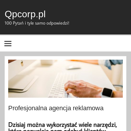
Skip
to
content
Qpcorp.pl
100 Pytań i tyle samo odpowiedzi!
Profesjonalna agencja reklamowa
Dzisiaj można wykorzystać wiele narzędzi,
które pozwalają nam zdobyć klientów.