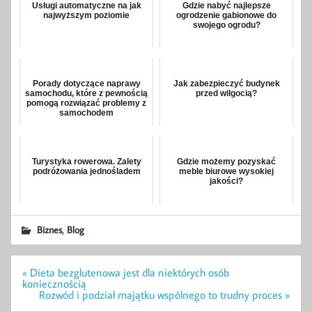
Usługi automatyczne na jak
Gdzie nabyć najlepsze
najwyższym poziomie
ogrodzenie gabionowe do
swojego ogrodu?
Porady dotyczące naprawy
Jak zabezpieczyć budynek
samochodu, które z pewnością
przed wilgocią?
pomogą rozwiązać problemy z
samochodem
Turystyka rowerowa. Zalety
Gdzie możemy pozyskać
podróżowania jednośladem
meble biurowe wysokiej
jakości?
,
Biznes
Blog
Nawigacja
« Dieta bezglutenowa jest dla niektórych osób
wpisu
koniecznością
Rozwód i podział majątku wspólnego to trudny proces »