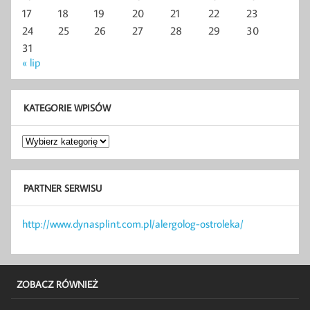
17
18
19
20
21
22
23
24
25
26
27
28
29
30
31
« lip
KATEGORIE WPISÓW
Kategorie
wpisów
PARTNER SERWISU
http://www.dynasplint.com.pl/alergolog-ostroleka/
ZOBACZ RÓWNIEŻ