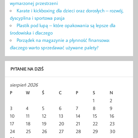
wymarzonej przestrzeni
Karate i kickboxing dla dzieci oraz dorosłych – rozwój,
dyscyplina i sportowa pasja
Plastik pod lupą – które opakowania są lepsze dla
środowiska i dlaczego
Porządek na magazynie a płynność finansowa:
dlaczego warto sprzedawać używane palety?
PYTANIE NA DZIŚ
sierpień 2026
P
W
Ś
C
P
S
N
1
2
3
4
5
6
7
8
9
10
11
12
13
14
15
16
17
18
19
20
21
22
23
24
25
26
27
28
29
30