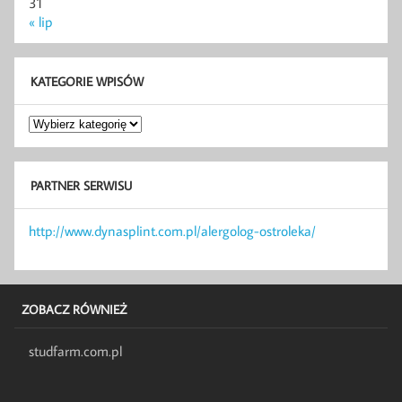
31
« lip
KATEGORIE WPISÓW
Kategorie
wpisów
PARTNER SERWISU
http://www.dynasplint.com.pl/alergolog-ostroleka/
ZOBACZ RÓWNIEŻ
studfarm.com.pl