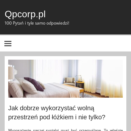
Skip
to
content
Qpcorp.pl
100 Pytań i tyle samo odpowiedzi!
Jak dobrze wykorzystać wolną
przestrzeń pod łóżkiem i nie tylko?
Wyposażenie naszej sypialni musi być przemyślane. To właśnie