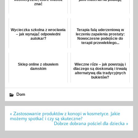
znać
Wycieczka szkolna z wrocławia
Terapia falą uderzeniową w
– jak wynająć odpowiedni
leczeniu zapalenia prostaty:
autokar?
Nowoczesne podejście do
terapii przewlekłego...
Sklep online z obuwiem
Wieczne róże – jak powstają i
damskim
dlaczego są doskonałą i trwałą
alternatywą dla tradycyjnych
bukietów?
Dom
Nawigacja
« Zastosowanie produktów z konopi w kosmetyce. Jakie
wpisu
możemy spotkać i czy są skuteczne?
Dobrze dobrana pościel dla dziecka »