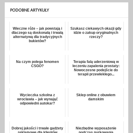
PODOBNE ARTYKUŁY
Wieczne róże – jak powstają i
Szukasz ciekawych okazji gdy
dlaczego są doskonałą i trwałą
idzie o zakup oryginalnych
alternatywą dla tradycyjnych
rzeczy?
bukietów?
Na czym polega fenomen
Terapia falą uderzeniową w
CSGO?
leczeniu zapalenia prostaty:
Nowoczesne podejście do
terapii przewlekłego...
Wycieczka szkolna z
Sklep online z obuwiem
wrocławia – jak wynająć
damskim
odpowiedni autokar?
Dobrej jakości i trwałe gadżety
Niezbędne wyposażenie
reklamowe dla klientów
podczas nurkowania