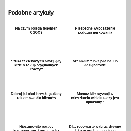
Podobne artykuły:
Na czym polega fenomen
Niezbędne wyposażenie
CSGO?
podczas nurkowania
Szukasz ciekawych okazji gdy
Archiwum funkcjonalne lub
idzie o zakup oryginalnych
designerskie
rzeczy?
Dobrej jakości i trwałe gadżety
Montaż klimatyzacji w
reklamowe dla klientów
mieszkaniu w bloku - czy jest
opłacalny?
Niesamowite porady
Dlaczego warto wybrać drewno
kosmetyczne, które musisz
jako materiał na podłogę