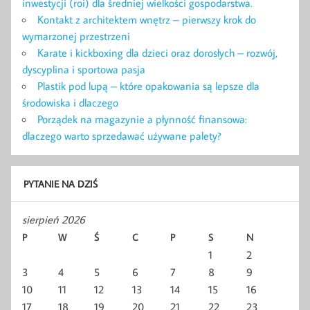
inwestycji (roi) dla średniej wielkości gospodarstwa.
Kontakt z architektem wnętrz – pierwszy krok do
wymarzonej przestrzeni
Karate i kickboxing dla dzieci oraz dorosłych – rozwój,
dyscyplina i sportowa pasja
Plastik pod lupą – które opakowania są lepsze dla
środowiska i dlaczego
Porządek na magazynie a płynność finansowa:
dlaczego warto sprzedawać używane palety?
PYTANIE NA DZIŚ
sierpień 2026
P
W
Ś
C
P
S
N
1
2
3
4
5
6
7
8
9
10
11
12
13
14
15
16
17
18
19
20
21
22
23