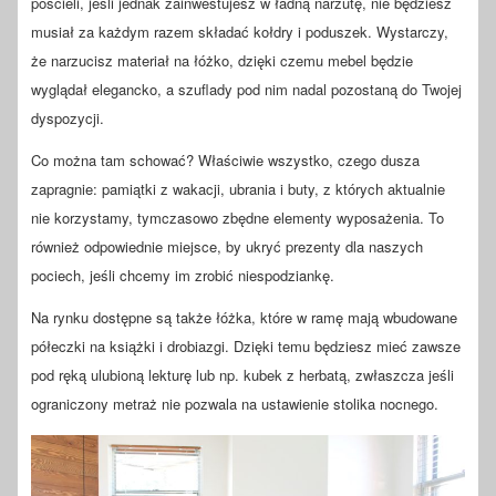
pościeli, jeśli jednak zainwestujesz w ładną narzutę, nie będziesz
musiał za każdym razem składać kołdry i poduszek. Wystarczy,
że narzucisz materiał na łóżko, dzięki czemu mebel będzie
wyglądał elegancko, a szuflady pod nim nadal pozostaną do Twojej
dyspozycji.
Co można tam schować? Właściwie wszystko, czego dusza
zapragnie: pamiątki z wakacji, ubrania i buty, z których aktualnie
nie korzystamy, tymczasowo zbędne elementy wyposażenia. To
również odpowiednie miejsce, by ukryć prezenty dla naszych
pociech, jeśli chcemy im zrobić niespodziankę.
Na rynku dostępne są także łóżka, które w ramę mają wbudowane
półeczki na książki i drobiazgi. Dzięki temu będziesz mieć zawsze
pod ręką ulubioną lekturę lub np. kubek z herbatą, zwłaszcza jeśli
ograniczony metraż nie pozwala na ustawienie stolika nocnego.