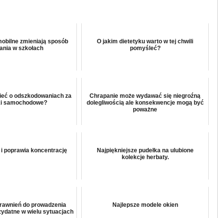
mobilne zmieniają sposób
O jakim dietetyku warto w tej chwili
ania w szkołach
pomyśleć?
ieć o odszkodowaniach za
Chrapanie może wydawać się niegroźną
i samochodowe?
dolegliwością ale konsekwencje mogą być
poważne
i poprawia koncentrację
Najpiękniejsze pudełka na ulubione
kolekcje herbaty.
rawnień do prowadzenia
Najlepsze modele okien
zydatne w wielu sytuacjach