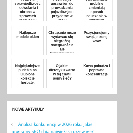
sprawiedliwość
uprawnień do
mobilne
- odwołania i
prowadzenia
zmieniają
obrona w
pojazdów jest
sposób
sprawach
przydatne w
nauczania w
karnych w
wielu
szkołach
gliwicach
sytuacjach
Najlepsze
Chrapanie może
Pozycjonujemy
modele okien
wydawać się
swoją stronę
niegroźną
www
dolegliwością
ale
konsekwencje
mogą być
poważne
Najpiękniejsze
O jakim
Kawa pobudza i
pudełka na
dietetyku warto
poprawia
ulubione
w tej chwili
koncentrację
kolekcje
pomyśleć?
herbaty.
NOWE ARTYKUŁY
Analiza konkurencji w 2026 roku: Jakie
programy SEO dają największą przewagę?