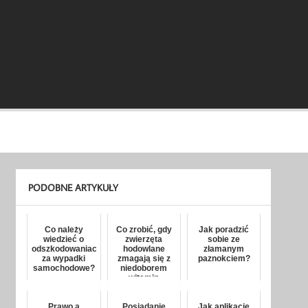
PODOBNE ARTYKUŁY
Co należy
Co zrobić, gdy
Jak poradzić
wiedzieć o
zwierzęta
sobie ze
odszkodowaniach
hodowlane
złamanym
za wypadki
zmagają się z
paznokciem?
samochodowe?
niedoborem
witamin
Prawo a
Posiadanie
Jak aplikacje