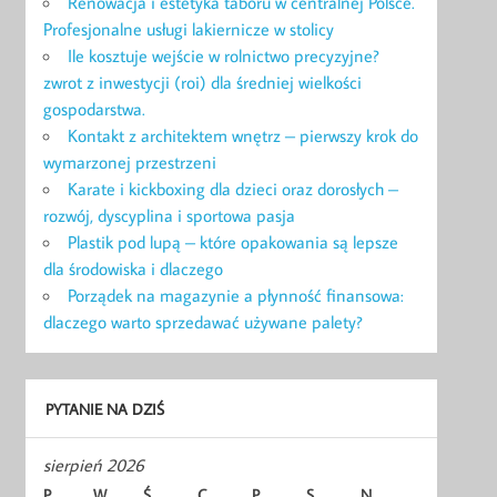
Renowacja i estetyka taboru w centralnej Polsce.
Profesjonalne usługi lakiernicze w stolicy
Ile kosztuje wejście w rolnictwo precyzyjne?
zwrot z inwestycji (roi) dla średniej wielkości
gospodarstwa.
Kontakt z architektem wnętrz – pierwszy krok do
wymarzonej przestrzeni
Karate i kickboxing dla dzieci oraz dorosłych –
rozwój, dyscyplina i sportowa pasja
Plastik pod lupą – które opakowania są lepsze
dla środowiska i dlaczego
Porządek na magazynie a płynność finansowa:
dlaczego warto sprzedawać używane palety?
PYTANIE NA DZIŚ
sierpień 2026
P
W
Ś
C
P
S
N