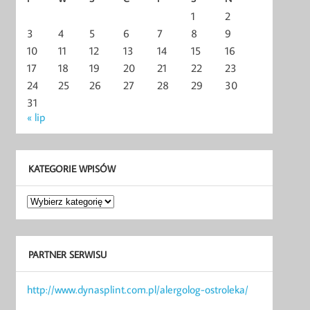
1
2
3
4
5
6
7
8
9
10
11
12
13
14
15
16
17
18
19
20
21
22
23
24
25
26
27
28
29
30
31
« lip
KATEGORIE WPISÓW
Kategorie
wpisów
PARTNER SERWISU
http://www.dynasplint.com.pl/alergolog-ostroleka/