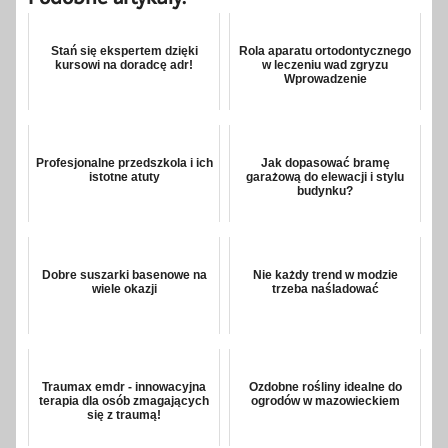
Stań się ekspertem dzięki
Rola aparatu ortodontycznego
kursowi na doradcę adr!
w leczeniu wad zgryzu
Wprowadzenie
Profesjonalne przedszkola i ich
Jak dopasować bramę
istotne atuty
garażową do elewacji i stylu
budynku?
Dobre suszarki basenowe na
Nie każdy trend w modzie
wiele okazji
trzeba naśladować
Traumax emdr - innowacyjna
Ozdobne rośliny idealne do
terapia dla osób zmagających
ogrodów w mazowieckiem
się z traumą!