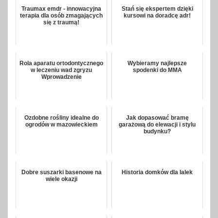
Traumax emdr - innowacyjna
Stań się ekspertem dzięki
terapia dla osób zmagających
kursowi na doradcę adr!
się z traumą!
Rola aparatu ortodontycznego
Wybieramy najlepsze
w leczeniu wad zgryzu
spodenki do MMA
Wprowadzenie
Ozdobne rośliny idealne do
Jak dopasować bramę
ogrodów w mazowieckiem
garażową do elewacji i stylu
budynku?
Dobre suszarki basenowe na
Historia domków dla lalek
wiele okazji