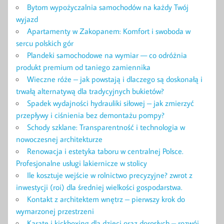
Bytom wypożyczalnia samochodów na każdy Twój
wyjazd
Apartamenty w Zakopanem: Komfort i swoboda w
sercu polskich gór
Plandeki samochodowe na wymiar — co odróżnia
produkt premium od taniego zamiennika
Wieczne róże – jak powstają i dlaczego są doskonałą i
trwałą alternatywą dla tradycyjnych bukietów?
Spadek wydajności hydrauliki siłowej – jak zmierzyć
przepływy i ciśnienia bez demontażu pompy?
Schody szklane: Transparentność i technologia w
nowoczesnej architekturze
Renowacja i estetyka taboru w centralnej Polsce.
Profesjonalne usługi lakiernicze w stolicy
Ile kosztuje wejście w rolnictwo precyzyjne? zwrot z
inwestycji (roi) dla średniej wielkości gospodarstwa.
Kontakt z architektem wnętrz – pierwszy krok do
wymarzonej przestrzeni
Karate i kickboxing dla dzieci oraz dorosłych – rozwój,