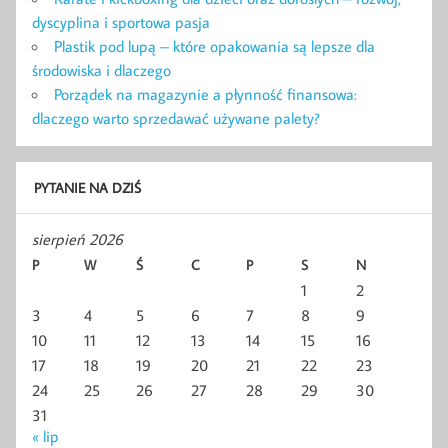
dyscyplina i sportowa pasja
Plastik pod lupą – które opakowania są lepsze dla
środowiska i dlaczego
Porządek na magazynie a płynność finansowa:
dlaczego warto sprzedawać używane palety?
PYTANIE NA DZIŚ
sierpień 2026
P
W
Ś
C
P
S
N
1
2
3
4
5
6
7
8
9
10
11
12
13
14
15
16
17
18
19
20
21
22
23
24
25
26
27
28
29
30
31
« lip