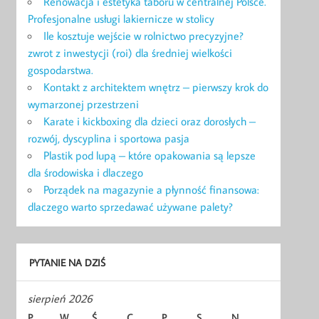
Renowacja i estetyka taboru w centralnej Polsce.
Profesjonalne usługi lakiernicze w stolicy
Ile kosztuje wejście w rolnictwo precyzyjne?
zwrot z inwestycji (roi) dla średniej wielkości
gospodarstwa.
Kontakt z architektem wnętrz – pierwszy krok do
wymarzonej przestrzeni
Karate i kickboxing dla dzieci oraz dorosłych –
rozwój, dyscyplina i sportowa pasja
Plastik pod lupą – które opakowania są lepsze
dla środowiska i dlaczego
Porządek na magazynie a płynność finansowa:
dlaczego warto sprzedawać używane palety?
PYTANIE NA DZIŚ
sierpień 2026
P
W
Ś
C
P
S
N