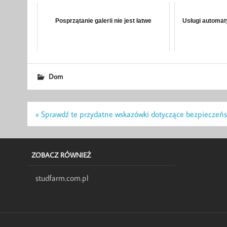
Posprzątanie galerii nie jest łatwe
Usługi automat
Dom
Nawigacja
« Sprawdź te przydatne wskazówki dotyczące bezpieczeń
wpisu
ZOBACZ RÓWNIEŻ
studfarm.com.pl