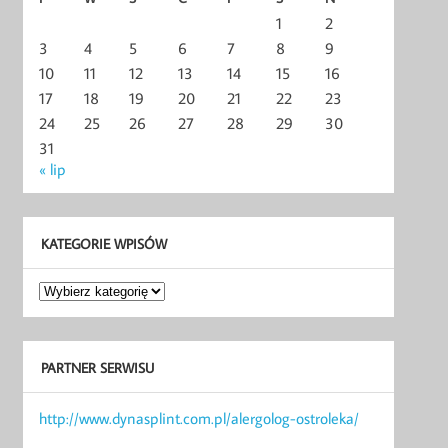
1
2
3
4
5
6
7
8
9
10
11
12
13
14
15
16
17
18
19
20
21
22
23
24
25
26
27
28
29
30
31
« lip
KATEGORIE WPISÓW
Kategorie
wpisów
PARTNER SERWISU
http://www.dynasplint.com.pl/alergolog-ostroleka/