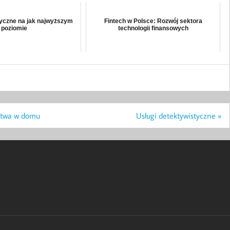
yczne na jak najwyższym
Fintech w Polsce: Rozwój sektora
poziomie
technologii finansowych
stwa w domu
Usługi detektywistyczne »