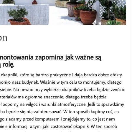
on
emontowania zapomina jak ważne są
rolę.
okapniki, które są bardzo praktyczne i dają bardzo dobre efekty
hroniło nasz budynek. Właśnie w tym celu to montujemy, dlatego
a siebie. Na pewno przy wybierze okapników trzeba będzie zwrócić
materiałów ma ogromne znaczenie, dlatego trzeba będzie
ł odporny na wilgoć i warunki atmosferyczne. Jeśli to sprawdzimy
zeba będzie się nią zainteresować. W ten sposób kupimy coś, co
ego siadamy przed komputerem i znajdujemy to, co jest nam
ele informacji o tym, jaki zastosować okapnik. W ten sposób