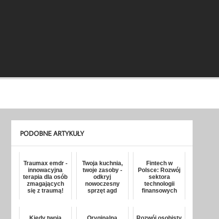
PODOBNE ARTYKUŁY
Traumax emdr -
Twoja kuchnia,
Fintech w
innowacyjna
twoje zasoby -
Polsce: Rozwój
terapia dla osób
odkryj
sektora
zmagających
nowoczesny
technologii
się z traumą!
sprzęt agd
finansowych
Kiedy twoja
Oryginalna
Rozwój osobisty