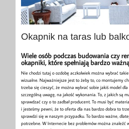
Okapnik na taras lub balk
Wiele osób podczas budowania czy r
okapniki, które spełniają bardzo ważną 
Nie chodzi tutaj o ozdobę aczkolwiek można wybrać takie 
wizualne. Najważniejsze jest to żeby to, co montujemy c
trzeba się cieszyć, że można wybrać sobie jakiś model dl
szczególną uwagę, na jakość wykonania. To, z jakich są 
sprawdzać czy o to zadbał producent. To musi być materia
i jesteśmy pewni, że to oferta dla nas bardzo dobra to tr
sprawdzi się w naszym przypadku. To bardzo ważne, dlat
potrzebne. W Internecie bez problemów można znaleźć wi