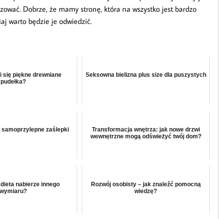
lizować. Dobrze, że mamy stronę, która na wszystko jest bardzo
aj warto będzie je odwiedzić.
i się piękne drewniane
Seksowna bielizna plus size dla puszystych
pudełka?
 samoprzylepne zaślepki
Transformacja wnętrza: jak nowe drzwi
wewnętrzne mogą odświeżyć twój dom?
 dieta nabierze innego
Rozwój osobisty – jak znaleźć pomocną
wymiaru?
wiedzę?