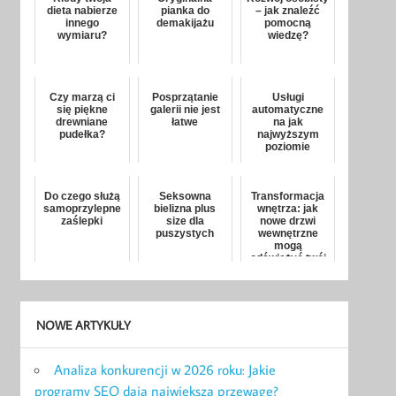
dieta nabierze
pianka do
– jak znaleźć
innego
demakijażu
pomocną
wymiaru?
wiedzę?
Czy marzą ci
Posprzątanie
Usługi
się piękne
galerii nie jest
automatyczne
drewniane
łatwe
na jak
pudełka?
najwyższym
poziomie
Do czego służą
Seksowna
Transformacja
samoprzylepne
bielizna plus
wnętrza: jak
zaślepki
size dla
nowe drzwi
puszystych
wewnętrzne
mogą
odświeżyć twój
dom?
NOWE ARTYKUŁY
Analiza konkurencji w 2026 roku: Jakie
programy SEO dają największą przewagę?