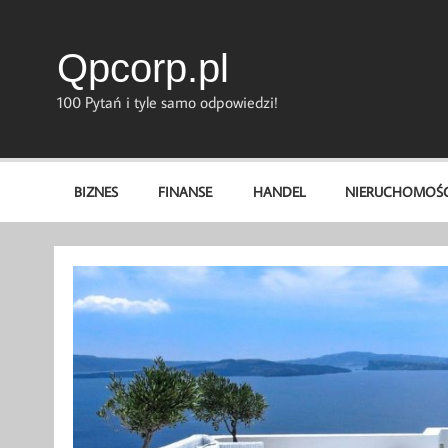
Skip
to
content
Qpcorp.pl
100 Pytań i tyle samo odpowiedzi!
BIZNES
FINANSE
HANDEL
NIERUCHOMOŚC