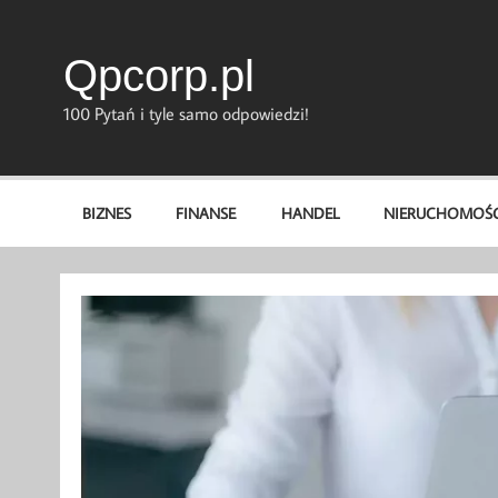
Skip
to
content
Qpcorp.pl
100 Pytań i tyle samo odpowiedzi!
BIZNES
FINANSE
HANDEL
NIERUCHOMOŚC