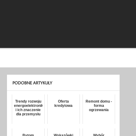
PODOBNE ARTYKUŁY
Trendy rozwoju
Oferta
Remont domu -
energoelektroniki
kredytowa
forma
i ich znaczenie
ogrzewania
dla przemysłu
Bytom
Wskazówki
Wybór