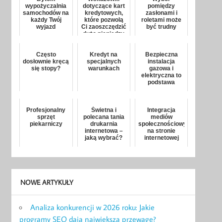
wypożyczalnia
dotyczące kart
pomiędzy
samochodów na
kredytowych,
zasłonami i
każdy Twój
które pozwolą
roletami może
wyjazd
Ci zaoszczędzić
być trudny
dużo pieniędzy
Często
Kredyt na
Bezpieczna
dosłownie kręcą
specjalnych
instalacja
się stopy?
warunkach
gazowa i
elektryczna to
podstawa
Profesjonalny
Świetna i
Integracja
sprzęt
polecana tania
mediów
piekarniczy
drukarnia
społecznościowych
internetowa –
na stronie
jaką wybrać?
internetowej
NOWE ARTYKUŁY
Analiza konkurencji w 2026 roku: Jakie
programy SEO dają największą przewagę?