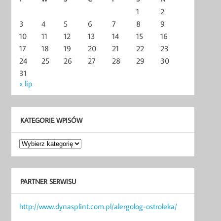
1
2
3
4
5
6
7
8
9
10
11
12
13
14
15
16
17
18
19
20
21
22
23
24
25
26
27
28
29
30
31
« lip
KATEGORIE WPISÓW
Kategorie
wpisów
PARTNER SERWISU
http://www.dynasplint.com.pl/alergolog-ostroleka/