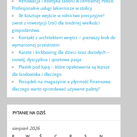
Renowacja i estetyka taboru w centralnej Polsce.
Profesjonalne usługi lakiernicze w stolicy
Ile kosztuje wejście w rolnictwo precyzyjne?
zwrot z inwestycji (roi) dla średniej wielkości
gospodarstwa.
Kontakt z architektem wnętrz – pierwszy krok do
wymarzonej przestrzeni
Karate i kickboxing dla dzieci oraz dorosłych –
rozwój, dyscyplina i sportowa pasja
Plastik pod lupą – które opakowania są lepsze
dla środowiska i dlaczego
Porządek na magazynie a płynność finansowa:
dlaczego warto sprzedawać używane palety?
PYTANIE NA DZIŚ
sierpień 2026
P
W
Ś
C
P
S
N