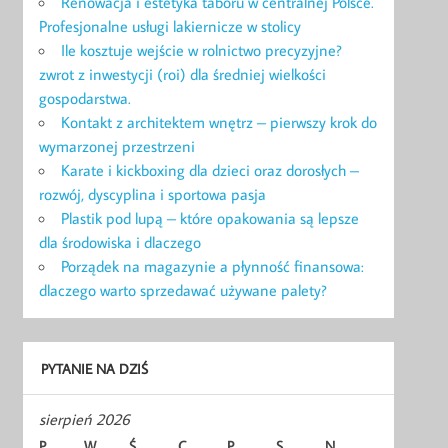
Renowacja i estetyka taboru w centralnej Polsce.
Profesjonalne usługi lakiernicze w stolicy
Ile kosztuje wejście w rolnictwo precyzyjne?
zwrot z inwestycji (roi) dla średniej wielkości
gospodarstwa.
Kontakt z architektem wnętrz – pierwszy krok do
wymarzonej przestrzeni
Karate i kickboxing dla dzieci oraz dorosłych –
rozwój, dyscyplina i sportowa pasja
Plastik pod lupą – które opakowania są lepsze
dla środowiska i dlaczego
Porządek na magazynie a płynność finansowa:
dlaczego warto sprzedawać używane palety?
PYTANIE NA DZIŚ
sierpień 2026
P
W
Ś
C
P
S
N