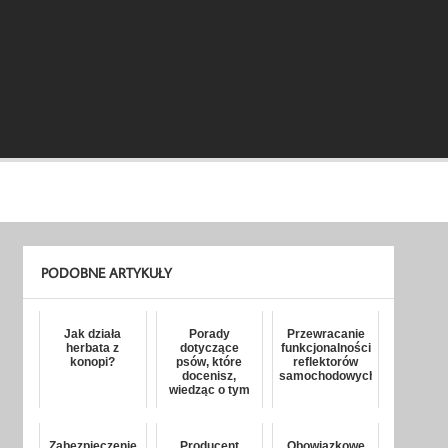
PODOBNE ARTYKUŁY
Jak działa
Porady
Przewracanie
herbata z
dotyczące
funkcjonalności
konopi?
psów, które
reflektorów
docenisz,
samochodowych
wiedząc o tym
Zabezpieczenie
Producent
Obowiązkowe