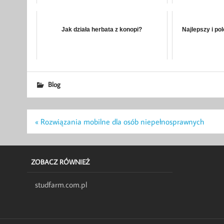
Jak działa herbata z konopi?
Najlepszy i po
Blog
Nawigacja
« Rozwiązania mobilne dla osób niepełnosprawnych
wpisu
ZOBACZ RÓWNIEŻ
studfarm.com.pl