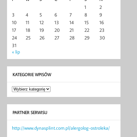
1
2
3
4
5
6
7
8
9
10
11
12
13
14
15
16
17
18
19
20
21
22
23
24
25
26
27
28
29
30
31
« lip
KATEGORIE WPISÓW
Kategorie
wpisów
PARTNER SERWISU
http://www.dynasplint.com.pl/alergolog-ostroleka/