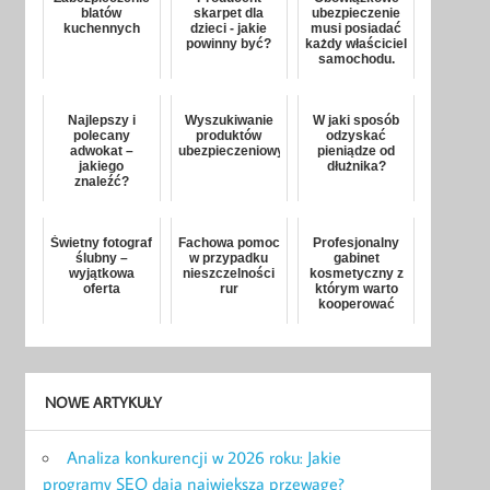
blatów
skarpet dla
ubezpieczenie
kuchennych
dzieci - jakie
musi posiadać
powinny być?
każdy właściciel
samochodu.
Najlepszy i
Wyszukiwanie
W jaki sposób
polecany
produktów
odzyskać
adwokat –
ubezpieczeniowych
pieniądze od
jakiego
dłużnika?
znaleźć?
Świetny fotograf
Fachowa pomoc
Profesjonalny
ślubny –
w przypadku
gabinet
wyjątkowa
nieszczelności
kosmetyczny z
oferta
rur
którym warto
kooperować
NOWE ARTYKUŁY
Analiza konkurencji w 2026 roku: Jakie
programy SEO dają największą przewagę?