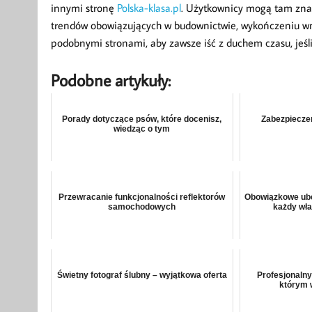
innymi stronę
Polska-klasa.pl
. Użytkownicy mogą tam znal
trendów obowiązujących w budownictwie, wykończeniu wnęt
podobnymi stronami, aby zawsze iść z duchem czasu, jeśli
Podobne artykuły:
Porady dotyczące psów, które docenisz,
Zabezpiecze
wiedząc o tym
Przewracanie funkcjonalności reflektorów
Obowiązkowe ube
samochodowych
każdy wła
Świetny fotograf ślubny – wyjątkowa oferta
Profesjonalny
którym 