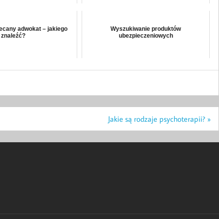
lecany adwokat – jakiego
Wyszukiwanie produktów
znaleźć?
ubezpieczeniowych
Jakie są rodzaje psychoterapii? »