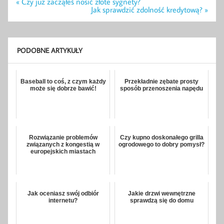
Nawigacja
« Czy już zacząłeś nosić złote sygnety?
wpisu
Jak sprawdzić zdolność kredytową? »
PODOBNE ARTYKUŁY
Baseball to coś, z czym każdy
Przekładnie zębate prosty
może się dobrze bawić!
sposób przenoszenia napędu
Rozwiązanie problemów
Czy kupno doskonałego grilla
związanych z kongestią w
ogrodowego to dobry pomysł?
europejskich miastach
Jak oceniasz swój odbiór
Jakie drzwi wewnętrzne
internetu?
sprawdzą się do domu