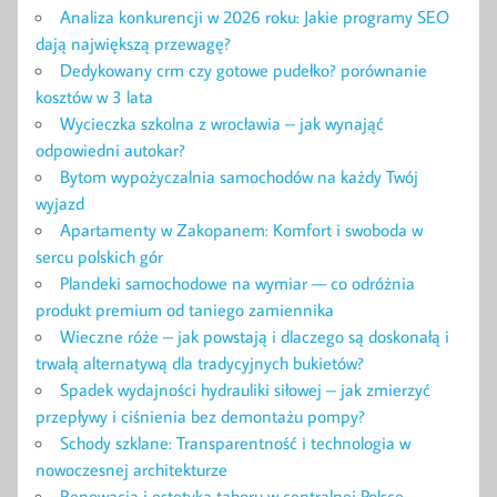
Analiza konkurencji w 2026 roku: Jakie programy SEO
dają największą przewagę?
Dedykowany crm czy gotowe pudełko? porównanie
kosztów w 3 lata
Wycieczka szkolna z wrocławia – jak wynająć
odpowiedni autokar?
Bytom wypożyczalnia samochodów na każdy Twój
wyjazd
Apartamenty w Zakopanem: Komfort i swoboda w
sercu polskich gór
Plandeki samochodowe na wymiar — co odróżnia
produkt premium od taniego zamiennika
Wieczne róże – jak powstają i dlaczego są doskonałą i
trwałą alternatywą dla tradycyjnych bukietów?
Spadek wydajności hydrauliki siłowej – jak zmierzyć
przepływy i ciśnienia bez demontażu pompy?
Schody szklane: Transparentność i technologia w
nowoczesnej architekturze
Renowacja i estetyka taboru w centralnej Polsce.