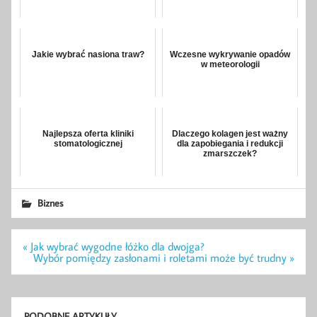
Jakie wybrać nasiona traw?
Wczesne wykrywanie opadów
w meteorologii
Najlepsza oferta kliniki
Dlaczego kolagen jest ważny
stomatologicznej
dla zapobiegania i redukcji
zmarszczek?
Biznes
Nawigacja
« Jak wybrać wygodne łóżko dla dwojga?
wpisu
Wybór pomiędzy zasłonami i roletami może być trudny »
PODOBNE ARTYKUŁY