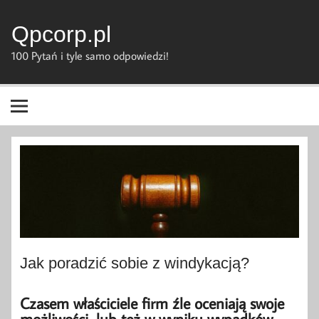
Skip
to
content
Qpcorp.pl
100 Pytań i tyle samo odpowiedzi!
Jak poradzić sobie z windykacją?
Czasem właściciele firm źle oceniają swoje
możliwości, lub też w wyniku wypadków