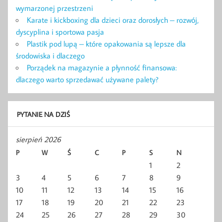
wymarzonej przestrzeni
Karate i kickboxing dla dzieci oraz dorosłych – rozwój,
dyscyplina i sportowa pasja
Plastik pod lupą – które opakowania są lepsze dla
środowiska i dlaczego
Porządek na magazynie a płynność finansowa:
dlaczego warto sprzedawać używane palety?
PYTANIE NA DZIŚ
sierpień 2026
P
W
Ś
C
P
S
N
1
2
3
4
5
6
7
8
9
10
11
12
13
14
15
16
17
18
19
20
21
22
23
24
25
26
27
28
29
30