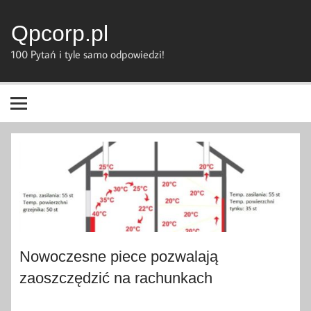
Skip
to
content
Qpcorp.pl
100 Pytań i tyle samo odpowiedzi!
Nowoczesne piece pozwalają
zaoszczędzić na rachunkach