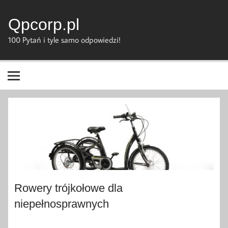
Skip
to
content
Qpcorp.pl
100 Pytań i tyle samo odpowiedzi!
Rowery trójkołowe dla
niepełnosprawnych