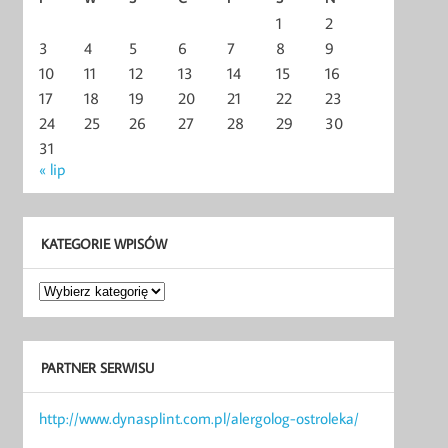
1
2
3
4
5
6
7
8
9
10
11
12
13
14
15
16
17
18
19
20
21
22
23
24
25
26
27
28
29
30
31
« lip
KATEGORIE WPISÓW
Kategorie
wpisów
PARTNER SERWISU
http://www.dynasplint.com.pl/alergolog-ostroleka/