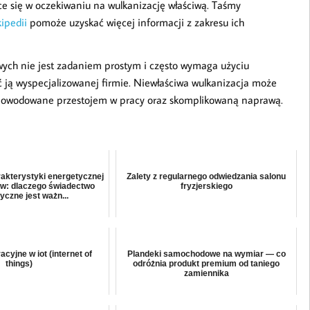
ce się w oczekiwaniu na wulkanizację właściwą. Taśmy
kipedii
pomoże uzyskać więcej informacji z zakresu ich
ych nie jest zadaniem prostym i często wymaga użyciu
yć ją wyspecjalizowanej firmie. Niewłaściwa wulkanizacja może
 spowodowane przestojem w pracy oraz skomplikowaną naprawą.
akterystyki energetycznej
Zalety z regularnego odwiedzania salonu
ów: dlaczego świadectwo
fryzjerskiego
yczne jest ważn...
cyjne w iot (internet of
Plandeki samochodowe na wymiar — co
things)
odróżnia produkt premium od taniego
zamiennika