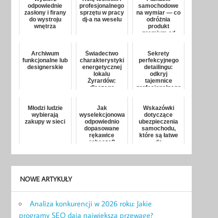
odpowiednie
profesjonalnego
samochodowe
zasłony i firany
sprzętu w pracy
na wymiar — co
do wystroju
dj-a na weselu
odróżnia
wnętrza
produkt
premium od
taniego
zamiennika
Archiwum
Świadectwo
Sekrety
funkcjonalne lub
charakterystyki
perfekcyjnego
designerskie
energetycznej
detailingu:
lokalu
odkryj
Żyrardów:
tajemnice
dlaczego
profesjonalnego
świadectwo
zadbania o
energetyczne
pojazd!
Młodzi ludzie
jest ważn...
Jak
Wskazówki
wybierają
wyselekcjonować
dotyczące
zakupy w sieci
odpowiednio
ubezpieczenia
dopasowane
samochodu,
rękawice
które są łatwe
robocze?
do
naśladowania
NOWE ARTYKUŁY
Analiza konkurencji w 2026 roku: Jakie
programy SEO dają największą przewagę?