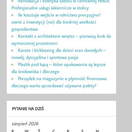
Renowacja i estetyka taboru w centralnej Polsce.
Profesjonalne usługi lakiernicze w stolicy
Ile kosztuje wejście w rolnictwo precyzyjne?
zwrot z inwestycji (roi) dla średniej wielkości
gospodarstwa.
Kontakt z architektem wnętrz – pierwszy krok do
wymarzonej przestrzeni
Karate i kickboxing dla dzieci oraz dorosłych –
rozwój, dyscyplina i sportowa pasja
Plastik pod lupą – które opakowania są lepsze
dla środowiska i dlaczego
Porządek na magazynie a płynność finansowa:
dlaczego warto sprzedawać używane palety?
PYTANIE NA DZIŚ
sierpień 2026
P
W
Ś
C
P
S
N