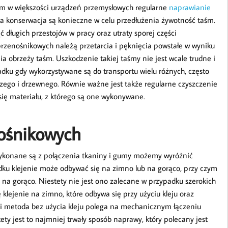
śm w większości urządzeń przemysłowych regularne
naprawianie
a konserwacja są konieczne w celu przedłużenia żywotność taśm.
ługich przestojów w pracy oraz utraty sporej części
rzenośnikowych należą przetarcia i pęknięcia powstałe w wyniku
ia obrzeży taśm. Uszkodzenie takiej taśmy nie jest wcale trudne i
adku gdy wykorzystywane są do transportu wielu różnych, często
zego i drzewnego. Równie ważne jest także regularne czyszczenie
się materiału, z którego są one wykonywane.
ośnikowych
ykonane są z połączenia tkaniny i gumy możemy wyróżnić
dku klejenie może odbywać się na zimno lub na gorąco, przy czym
 na gorąco. Niestety nie jest ono zalecane w przypadku szerokich
klejenie na zimno, które odbywa się przy użyciu kleju oraz
i metoda bez użycia kleju polega na mechanicznym łączeniu
y jest to najmniej trwały sposób naprawy, który polecany jest