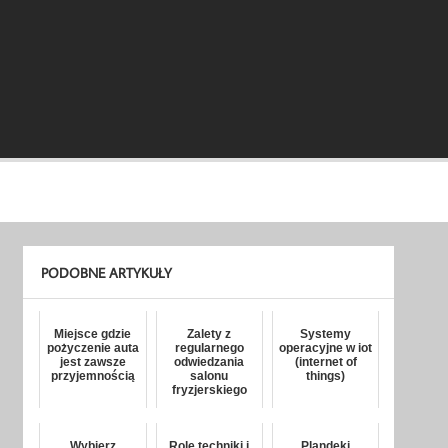
PODOBNE ARTYKUŁY
Miejsce gdzie
Zalety z
Systemy
pożyczenie auta
regularnego
operacyjne w iot
jest zawsze
odwiedzania
(internet of
przyjemnością
salonu
things)
fryzjerskiego
Wybierz
Rolę techniki i
Plandeki