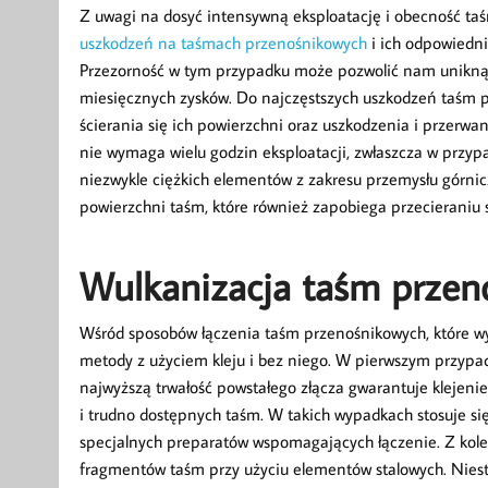
Z uwagi na dosyć intensywną eksploatację i obecność ta
uszkodzeń na taśmach przenośnikowych
i ich odpowiedni
Przezorność w tym przypadku może pozwolić nam uniknąć d
miesięcznych zysków. Do najczęstszych uszkodzeń taśm p
ścierania się ich powierzchni oraz uszkodzenia i przerwan
nie wymaga wielu godzin eksploatacji, zwłaszcza w przyp
niezwykle ciężkich elementów z zakresu przemysłu górnic
powierzchni taśm, które również zapobiega przecieraniu 
Wulkanizacja taśm przen
Wśród sposobów łączenia taśm przenośnikowych, które w
metody z użyciem kleju i bez niego. W pierwszym przypa
najwyższą trwałość powstałego złącza gwarantuje klejenie
i trudno dostępnych taśm. W takich wypadkach stosuje się 
specjalnych preparatów wspomagających łączenie. Z kole
fragmentów taśm przy użyciu elementów stalowych. Niestet