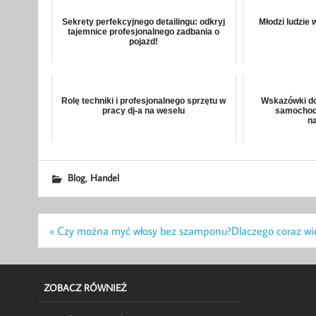
Sekrety perfekcyjnego detailingu: odkryj
Młodzi ludzie 
tajemnice profesjonalnego zadbania o
pojazd!
Rolę techniki i profesjonalnego sprzętu w
Wskazówki do
pracy dj-a na weselu
samochodu
n
,
Blog
Handel
Nawigacja
« Czy można myć włosy bez szamponu?
Dlaczego coraz wię
wpisu
ZOBACZ RÓWNIEŻ