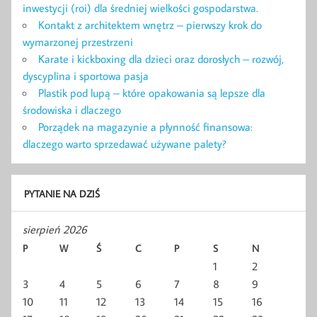
inwestycji (roi) dla średniej wielkości gospodarstwa.
Kontakt z architektem wnętrz – pierwszy krok do
wymarzonej przestrzeni
Karate i kickboxing dla dzieci oraz dorosłych – rozwój,
dyscyplina i sportowa pasja
Plastik pod lupą – które opakowania są lepsze dla
środowiska i dlaczego
Porządek na magazynie a płynność finansowa:
dlaczego warto sprzedawać używane palety?
PYTANIE NA DZIŚ
sierpień 2026
P
W
Ś
C
P
S
N
1
2
3
4
5
6
7
8
9
10
11
12
13
14
15
16