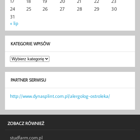
17
18
19
20
21
22
23
24
25
26
27
28
29
30
31
« lip
KATEGORIE WPISÓW
Kategorie
wpisów
PARTNER SERWISU
http://www.dynasplint.com.pl/alergolog-ostroleka/
ZOBACZ RÓWNIEŻ
studfarm.com.pl