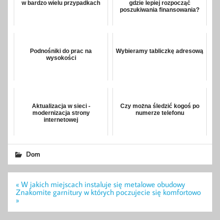
w bardzo wielu przypadkach
gdzie lepiej rozpocząć
poszukiwania finansowania?
Podnośniki do prac na
Wybieramy tabliczkę adresową
wysokości
Aktualizacja w sieci -
Czy można śledzić kogoś po
modernizacja strony
numerze telefonu
internetowej
Dom
Nawigacja
« W jakich miejscach instaluje się metalowe obudowy
wpisu
Znakomite garnitury w których poczujecie się komfortowo
»