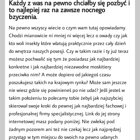
Każdy z was na pewno chciałby się pozbyć i
to najlepiej raz na zawsze nocnego
bzyczenia.
Na pewno wszyscy wiecie o czym wam tutaj opowiadamy.
Chodzi mianowicie ni mniej ni więcej lecz o owady czy jak
kto woli insekty które wlatują praktycznie przez cały dzień
do wnętrza naszych posesji. Czy w takim razie i ty już teraz
możesz pochwalić się tym że posiadasz jak najbardziej
konkretne i jak najbardziej niezawodne moskitiery
przeciwko nim? A może dopiero od jakiegoś czasu
poszukujesz takich na krajowym rynku? Może sam jeszcze
nie wiesz gdzie się powinieneś po nie udać? Jeśli jesteś w
takim położeniu to polecamy tobie żebyś jak najszybciej
skierował swoje kroki do pewnej jak najbardziej fachowej i
profesjonalnej firmy specjalistycznej. Link do jej strony
internetowej masz podany poniżej. Nie zwlekaj pod
żadnym pozorem ani też nie czekaj lecz jak najprędzej
przystąp w tym miejscu do swoich na pewno udanych