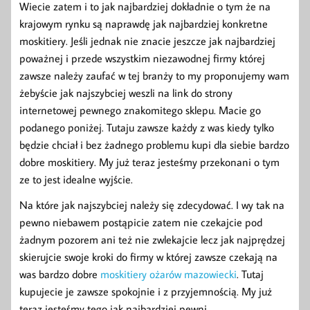
Wiecie zatem i to jak najbardziej dokładnie o tym że na
krajowym rynku są naprawdę jak najbardziej konkretne
moskitiery. Jeśli jednak nie znacie jeszcze jak najbardziej
poważnej i przede wszystkim niezawodnej firmy której
zawsze należy zaufać w tej branży to my proponujemy wam
żebyście jak najszybciej weszli na link do strony
internetowej pewnego znakomitego sklepu. Macie go
podanego poniżej. Tutaju zawsze każdy z was kiedy tylko
będzie chciał i bez żadnego problemu kupi dla siebie bardzo
dobre moskitiery. My już teraz jesteśmy przekonani o tym
ze to jest idealne wyjście.
Na które jak najszybciej należy się zdecydować. I wy tak na
pewno niebawem postąpicie zatem nie czekajcie pod
żadnym pozorem ani też nie zwlekajcie lecz jak najprędzej
skierujcie swoje kroki do firmy w której zawsze czekają na
was bardzo dobre
moskitiery ożarów mazowiecki
. Tutaj
kupujecie je zawsze spokojnie i z przyjemnością. My już
teraz jesteśmy tego jak najbardziej pewni.