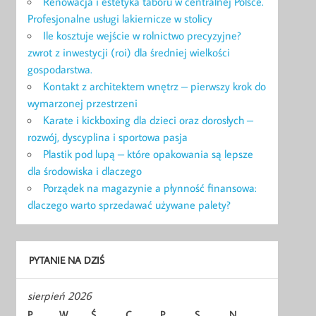
Renowacja i estetyka taboru w centralnej Polsce.
Profesjonalne usługi lakiernicze w stolicy
Ile kosztuje wejście w rolnictwo precyzyjne?
zwrot z inwestycji (roi) dla średniej wielkości
gospodarstwa.
Kontakt z architektem wnętrz – pierwszy krok do
wymarzonej przestrzeni
Karate i kickboxing dla dzieci oraz dorosłych –
rozwój, dyscyplina i sportowa pasja
Plastik pod lupą – które opakowania są lepsze
dla środowiska i dlaczego
Porządek na magazynie a płynność finansowa:
dlaczego warto sprzedawać używane palety?
PYTANIE NA DZIŚ
sierpień 2026
P
W
Ś
C
P
S
N