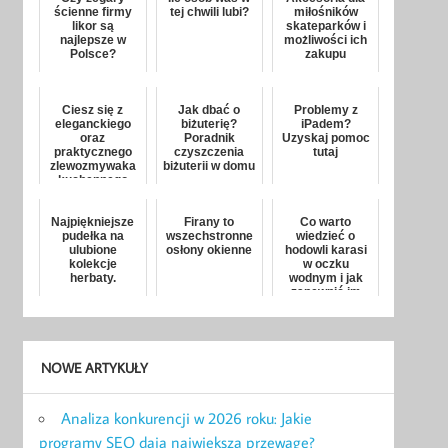
ścienne firmy
tej chwili lubi?
miłośników
likor są
skateparków i
najlepsze w
możliwości ich
Polsce?
zakupu
Ciesz się z
Jak dbać o
Problemy z
eleganckiego
biżuterię?
iPadem?
oraz
Poradnik
Uzyskaj pomoc
praktycznego
czyszczenia
tutaj
zlewozmywaka
biżuterii w domu
kuchennego
Najpiękniejsze
Firany to
Co warto
pudełka na
wszechstronne
wiedzieć o
ulubione
osłony okienne
hodowli karasi
kolekcje
w oczku
herbaty.
wodnym i jak
zapewnić im
najlepsze
warunki?
NOWE ARTYKUŁY
Analiza konkurencji w 2026 roku: Jakie
programy SEO dają największą przewagę?