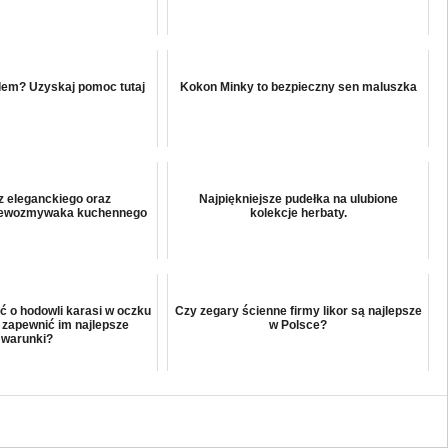
dem? Uzyskaj pomoc tutaj
Kokon Minky to bezpieczny sen maluszka
 z eleganckiego oraz
Najpiękniejsze pudełka na ulubione
zlewozmywaka kuchennego
kolekcje herbaty.
ć o hodowli karasi w oczku
Czy zegary ścienne firmy likor są najlepsze
 zapewnić im najlepsze
w Polsce?
warunki?