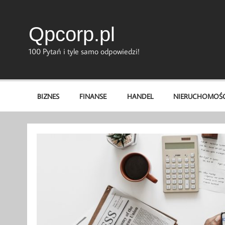
Skip
to
content
Qpcorp.pl
100 Pytań i tyle samo odpowiedzi!
BIZNES
FINANSE
HANDEL
NIERUCHOMOŚC