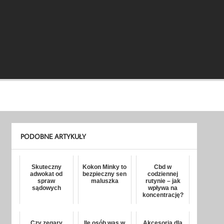
PODOBNE ARTYKUŁY
Skuteczny
Kokon Minky to
Cbd w
adwokat od
bezpieczny sen
codziennej
spraw
maluszka
rutynie – jak
sądowych
wpływa na
koncentrację?
Czy zegary
Ile osób was w
Akcesoria dla