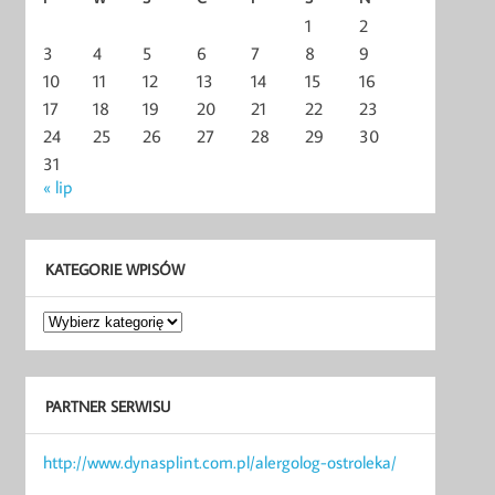
1
2
3
4
5
6
7
8
9
10
11
12
13
14
15
16
17
18
19
20
21
22
23
24
25
26
27
28
29
30
31
« lip
KATEGORIE WPISÓW
Kategorie
wpisów
PARTNER SERWISU
http://www.dynasplint.com.pl/alergolog-ostroleka/