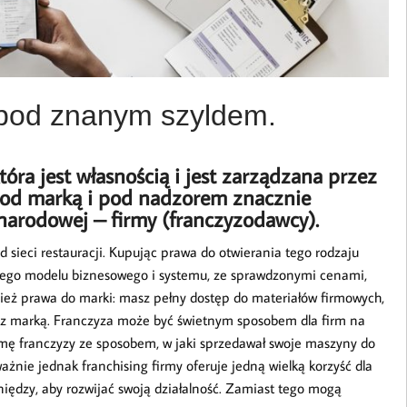
 pod znanym szyldem.
tóra jest własnością i jest zarządzana przez
 pod marką i pod nadzorem znacznie
narodowej – firmy (franczyzodawcy).
 sieci restauracji. Kupując prawa do otwierania tego rodzaju
onego modelu biznesowego i systemu, ze sprawdzonymi cenami,
eż prawa do marki: masz pełny dostęp do materiałów firmowych,
k z marką. Franczyza może być świetnym sposobem dla firm na
ormę franczyzy ze sposobem, w jaki sprzedawał swoje maszyny do
ażnie jednak franchising firmy oferuje jedną wielką korzyść dla
niędzy, aby rozwijać swoją działalność. Zamiast tego mogą