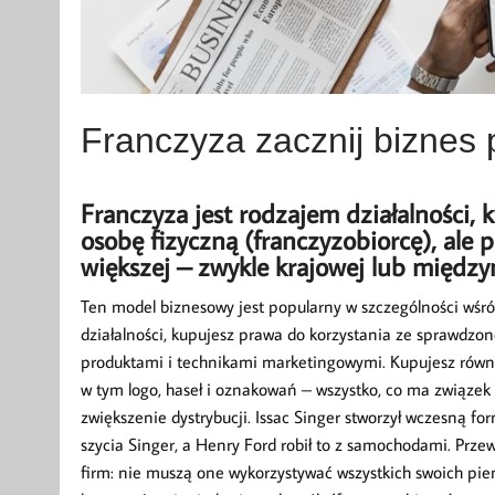
Franczyza zacznij biznes
Franczyza jest rodzajem działalności, k
osobę fizyczną (franczyzobiorcę), ale
większej – zwykle krajowej lub między
Ten model biznesowy jest popularny w szczególności wśród
działalności, kupujesz prawa do korzystania ze sprawdz
produktami i technikami marketingowymi. Kupujesz równi
w tym logo, haseł i oznakowań – wszystko, co ma związe
zwiększenie dystrybucji. Issac Singer stworzył wczesną f
szycia Singer, a Henry Ford robił to z samochodami. Przew
firm: nie muszą one wykorzystywać wszystkich swoich pie