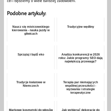
cel i będziemy o wiele bardziej zadowoleni.
Podobne artykuły:
Naucz się mistrzowskiego
Tradycyjne wędliny
kierowania - nauka jazdy w
gliwicach
Sprzątaj i bądź eko
Analiza konkurencji w 2026
roku: Jakie programy SEO dają
największą przewagę?
Tradycje kwiatowe w
Terapia par niemających
Niemczech
wspólnej przeszłości -
wyzwania i strategie
terapeutyczne
Markowe kosmetyki do włosów
Jak wybierać dekoracje do