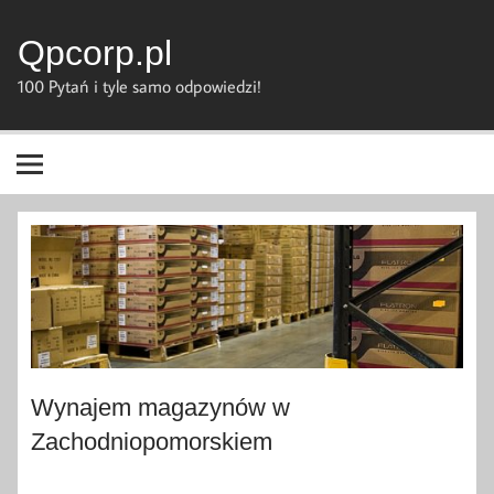
Skip
to
content
Qpcorp.pl
100 Pytań i tyle samo odpowiedzi!
Wynajem magazynów w
Zachodniopomorskiem