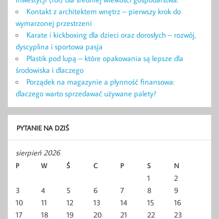
Kontakt z architektem wnętrz – pierwszy krok do
wymarzonej przestrzeni
Karate i kickboxing dla dzieci oraz dorosłych – rozwój,
dyscyplina i sportowa pasja
Plastik pod lupą – które opakowania są lepsze dla
środowiska i dlaczego
Porządek na magazynie a płynność finansowa:
dlaczego warto sprzedawać używane palety?
PYTANIE NA DZIŚ
sierpień 2026
P
W
Ś
C
P
S
N
1
2
3
4
5
6
7
8
9
10
11
12
13
14
15
16
17
18
19
20
21
22
23