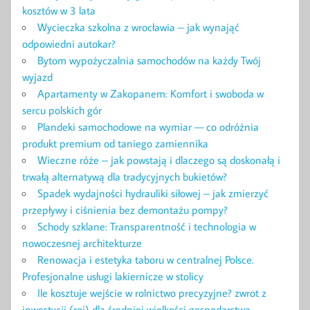
kosztów w 3 lata
Wycieczka szkolna z wrocławia – jak wynająć
odpowiedni autokar?
Bytom wypożyczalnia samochodów na każdy Twój
wyjazd
Apartamenty w Zakopanem: Komfort i swoboda w
sercu polskich gór
Plandeki samochodowe na wymiar — co odróżnia
produkt premium od taniego zamiennika
Wieczne róże – jak powstają i dlaczego są doskonałą i
trwałą alternatywą dla tradycyjnych bukietów?
Spadek wydajności hydrauliki siłowej – jak zmierzyć
przepływy i ciśnienia bez demontażu pompy?
Schody szklane: Transparentność i technologia w
nowoczesnej architekturze
Renowacja i estetyka taboru w centralnej Polsce.
Profesjonalne usługi lakiernicze w stolicy
Ile kosztuje wejście w rolnictwo precyzyjne? zwrot z
inwestycji (roi) dla średniej wielkości gospodarstwa.