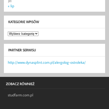
31
« lip
KATEGORIE WPISÓW
Kategorie
wpisów
PARTNER SERWISU
http://www.dynasplint.com.pl/alergolog-ostroleka/
ZOBACZ RÓWNIEŻ
studfarm.com.pl