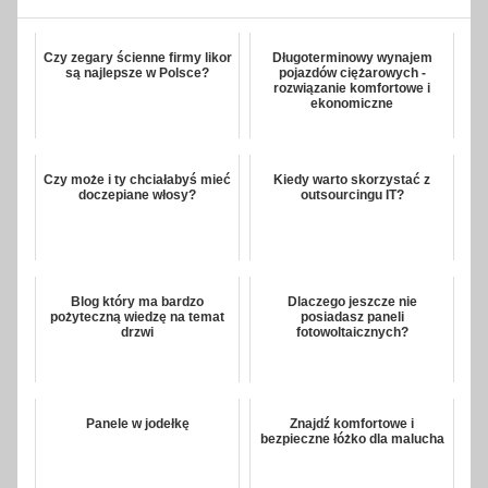
Czy zegary ścienne firmy likor
Długoterminowy wynajem
są najlepsze w Polsce?
pojazdów ciężarowych -
rozwiązanie komfortowe i
ekonomiczne
Czy może i ty chciałabyś mieć
Kiedy warto skorzystać z
doczepiane włosy?
outsourcingu IT?
Blog który ma bardzo
Dlaczego jeszcze nie
pożyteczną wiedzę na temat
posiadasz paneli
drzwi
fotowoltaicznych?
Panele w jodełkę
Znajdź komfortowe i
bezpieczne łóżko dla malucha