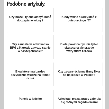
Podobne artykuły:
Czy może i ty chciałabyś mieć
Kiedy warto skorzystać z
doczepiane włosy?
outsourcingu IT?
Czy kancelaria adwokacka
Dieta powinna być nie tylko
BPG z Katowic zawsze stanie
skuteczna ale przede
w naszej obronie?
wszystkim zdrowa
Blog który ma bardzo
Czy zegary ścienne firmy likor
pożyteczną wiedzę na temat
są najlepsze w Polsce?
drzwi
Panele w jodełkę
Adwokaci prawa pracy zajmują
się różnymi zagadnieniami