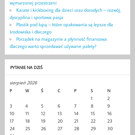
wymarzonej przestrzeni
Karate i kickboxing dla dzieci oraz dorosłych – rozwój,
dyscyplina i sportowa pasja
Plastik pod lupą – które opakowania są lepsze dla
środowiska i dlaczego
Porządek na magazynie a płynność finansowa:
dlaczego warto sprzedawać używane palety?
PYTANIE NA DZIŚ
sierpień 2026
P
W
Ś
C
P
S
N
1
2
3
4
5
6
7
8
9
10
11
12
13
14
15
16
17
18
19
20
21
22
23
24
25
26
27
28
29
30