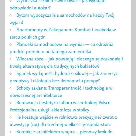
Wycieczka szkolna z wrocławia – jak wynająć
odpowiedni autokar?
Bytom wypożyczalnia samochodów na każdy Twój
wyjazd
Apartamenty w Zakopanem: Komfort i swoboda w
sercu polskich gór
Plandeki samochodowe na wymiar — co odróżnia
produkt premium od taniego zamiennika
Wieczne róże – jak powstają i dlaczego są doskonałą i
trwałą alternatywą dla tradycyjnych bukietów?
Spadek wydajności hydrauliki siłowej – jak zmierzyć
przepływy i ciśnienia bez demontażu pompy?
Schody szklane: Transparentność i technologia w
nowoczesnej architekturze
Renowacja i estetyka taboru w centralnej Polsce.
Profesjonalne usługi lakiernicze w stolicy
Ile kosztuje wejście w rolnictwo precyzyjne? zwrot z
inwestycji (roi) dla średniej wielkości gospodarstwa.
Kontakt z architektem wnętrz – pierwszy krok do