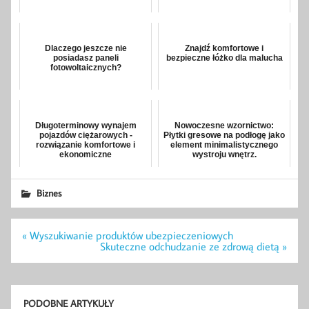
Dlaczego jeszcze nie
Znajdź komfortowe i
posiadasz paneli
bezpieczne łóżko dla malucha
fotowoltaicznych?
Długoterminowy wynajem
Nowoczesne wzornictwo:
pojazdów ciężarowych -
Płytki gresowe na podłogę jako
rozwiązanie komfortowe i
element minimalistycznego
ekonomiczne
wystroju wnętrz.
Biznes
Nawigacja
« Wyszukiwanie produktów ubezpieczeniowych
wpisu
Skuteczne odchudzanie ze zdrową dietą »
PODOBNE ARTYKUŁY