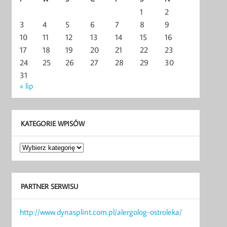
1
2
3
4
5
6
7
8
9
10
11
12
13
14
15
16
17
18
19
20
21
22
23
24
25
26
27
28
29
30
31
« lip
KATEGORIE WPISÓW
Kategorie
wpisów
PARTNER SERWISU
http://www.dynasplint.com.pl/alergolog-ostroleka/