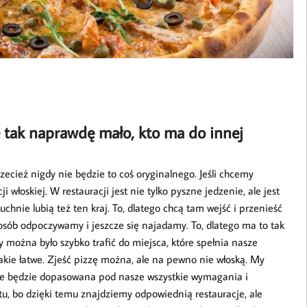
e tak naprawdę mało, kto ma do innej
ecież nigdy nie będzie to coś oryginalnego. Jeśli chcemy
 włoskiej. W restauracji jest nie tylko pyszne jedzenie, ale jest
uchnie lubią też ten kraj. To, dlatego chcą tam wejść i przenieść
osób odpoczywamy i jeszcze się najadamy. To, dlatego ma to tak
y można było szybko trafić do miejsca, które spełnia nasze
akie łatwe. Zjeść pizzę można, ale na pewno nie włoską. My
óre będzie dopasowana pod nasze wszystkie wymagania i
tu, bo dzięki temu znajdziemy odpowiednią restauracje, ale