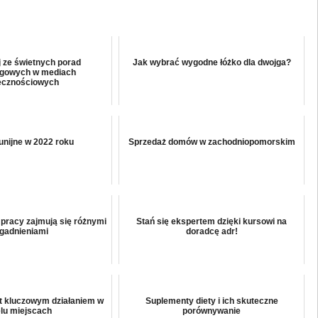
j ze świetnych porad
Jak wybrać wygodne łóżko dla dwojga?
ngowych w mediach
ecznościowych
unijne w 2022 roku
Sprzedaż domów w zachodniopomorskim
pracy zajmują się różnymi
Stań się ekspertem dzięki kursowi na
gadnieniami
doradcę adr!
t kluczowym działaniem w
Suplementy diety i ich skuteczne
lu miejscach
porównywanie