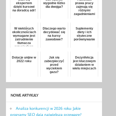
ekspertem
wygodne łóżko
prawa pracy
dzięki kursowi
dla dwojga?
zajmują się
na doradcę adr!
różnymi
zagadnieniami
W niektórych
Dlaczego warto
Suplementy
okolicznościach
decydować się
diety i ich
wymagane jest
na kursy
skuteczne
zatrudnienie
zawodowe?
porównywanie
tłumacza
przysięgłego
Dotacje unijne w
Jak się
Dezynfekcja
2022 roku
zabezpieczyć
jest kluczowym
przed
działaniem w
wyciekiem
wielu miejscach
gazu?
NOWE ARTYKUŁY
Analiza konkurencji w 2026 roku: Jakie
programy SEO dają największą przewagę?