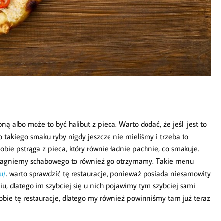
ną albo może to być halibut z pieca. Warto dodać, że jeśli jest to
 takiego smaku ryby nigdy jeszcze nie mieliśmy i trzeba to
bie pstrąga z pieca, który równie ładnie pachnie, co smakuje.
apragniemy schabowego to również go otrzymamy. Takie menu
u/
. warto sprawdzić tę restauracje, ponieważ posiada niesamowity
iu, dlatego im szybciej się u nich pojawimy tym szybciej sami
bie tę restauracje, dlatego my również powinniśmy tam już teraz