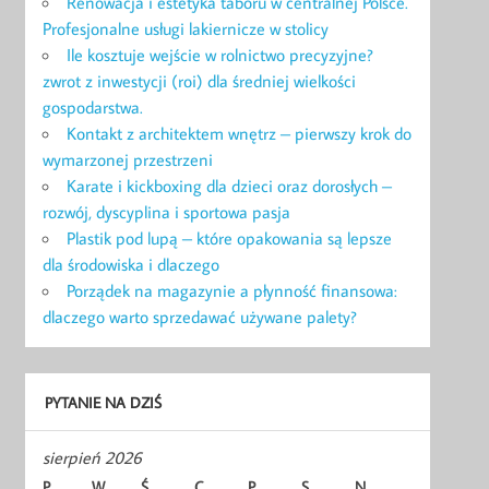
Renowacja i estetyka taboru w centralnej Polsce.
Profesjonalne usługi lakiernicze w stolicy
Ile kosztuje wejście w rolnictwo precyzyjne?
zwrot z inwestycji (roi) dla średniej wielkości
gospodarstwa.
Kontakt z architektem wnętrz – pierwszy krok do
wymarzonej przestrzeni
Karate i kickboxing dla dzieci oraz dorosłych –
rozwój, dyscyplina i sportowa pasja
Plastik pod lupą – które opakowania są lepsze
dla środowiska i dlaczego
Porządek na magazynie a płynność finansowa:
dlaczego warto sprzedawać używane palety?
PYTANIE NA DZIŚ
sierpień 2026
P
W
Ś
C
P
S
N