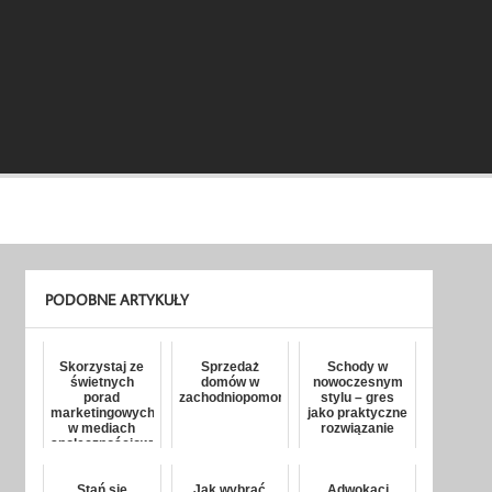
PODOBNE ARTYKUŁY
Skorzystaj ze
Sprzedaż
Schody w
świetnych
domów w
nowoczesnym
porad
zachodniopomorskim
stylu – gres
marketingowych
jako praktyczne
w mediach
rozwiązanie
społecznościowych
Stań się
Jak wybrać
Adwokaci