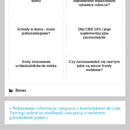
domu
odpowiednio dopasowane
rękawice robocze?
Schody w domu - może
Olej CBD 10% i jego
jednozabiegowe?
suplementacyjne
zastosowanie
Atuty stosowania
Czy zastanawiałeś się nad tym
schładzalników do mleka
jakie są wasze fronty
meblowe?
Biznes
Nawigacja
« Podstawowe informacje związane z kosmetykami do ciała
wpisu
Treningi online to możliwość ćwiczenia z trenerem
gdziekolwiek jesteś »