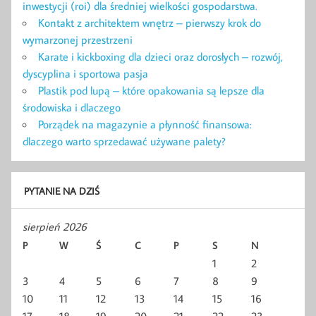
inwestycji (roi) dla średniej wielkości gospodarstwa.
Kontakt z architektem wnętrz – pierwszy krok do
wymarzonej przestrzeni
Karate i kickboxing dla dzieci oraz dorosłych – rozwój,
dyscyplina i sportowa pasja
Plastik pod lupą – które opakowania są lepsze dla
środowiska i dlaczego
Porządek na magazynie a płynność finansowa:
dlaczego warto sprzedawać używane palety?
PYTANIE NA DZIŚ
sierpień 2026
P
W
Ś
C
P
S
N
1
2
3
4
5
6
7
8
9
10
11
12
13
14
15
16
17
18
19
20
21
22
23