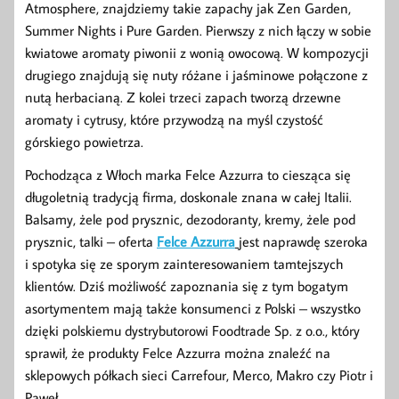
Atmosphere, znajdziemy takie zapachy jak Zen Garden,
Summer Nights i Pure Garden. Pierwszy z nich łączy w sobie
kwiatowe aromaty piwonii z wonią owocową. W kompozycji
drugiego znajdują się nuty różane i jaśminowe połączone z
nutą herbacianą. Z kolei trzeci zapach tworzą drzewne
aromaty i cytrusy, które przywodzą na myśl czystość
górskiego powietrza.
Pochodząca z Włoch marka Felce Azzurra to ciesząca się
długoletnią tradycją firma, doskonale znana w całej Italii.
Balsamy, żele pod prysznic, dezodoranty, kremy, żele pod
prysznic, talki – oferta
Felce Azzurra
jest naprawdę szeroka
i spotyka się ze sporym zainteresowaniem tamtejszych
klientów. Dziś możliwość zapoznania się z tym bogatym
asortymentem mają także konsumenci z Polski – wszystko
dzięki polskiemu dystrybutorowi Foodtrade Sp. z o.o., który
sprawił, że produkty Felce Azzurra można znaleźć na
sklepowych półkach sieci Carrefour, Merco, Makro czy Piotr i
Paweł.