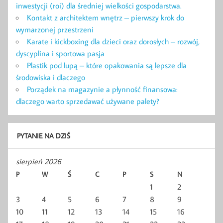
inwestycji (roi) dla średniej wielkości gospodarstwa.
Kontakt z architektem wnętrz – pierwszy krok do
wymarzonej przestrzeni
Karate i kickboxing dla dzieci oraz dorosłych – rozwój,
dyscyplina i sportowa pasja
Plastik pod lupą – które opakowania są lepsze dla
środowiska i dlaczego
Porządek na magazynie a płynność finansowa:
dlaczego warto sprzedawać używane palety?
PYTANIE NA DZIŚ
sierpień 2026
P
W
Ś
C
P
S
N
1
2
3
4
5
6
7
8
9
10
11
12
13
14
15
16