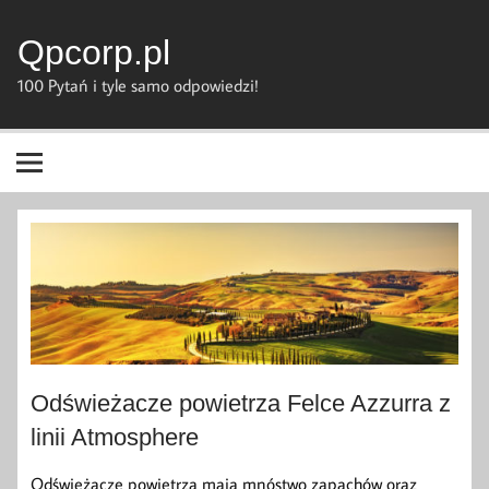
Skip
to
content
Qpcorp.pl
100 Pytań i tyle samo odpowiedzi!
Odświeżacze powietrza Felce Azzurra z
linii Atmosphere
Odświeżacze powietrza mają mnóstwo zapachów oraz