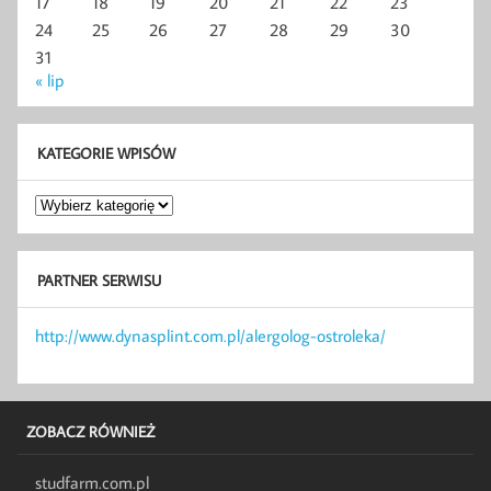
17
18
19
20
21
22
23
24
25
26
27
28
29
30
31
« lip
KATEGORIE WPISÓW
Kategorie
wpisów
PARTNER SERWISU
http://www.dynasplint.com.pl/alergolog-ostroleka/
ZOBACZ RÓWNIEŻ
studfarm.com.pl