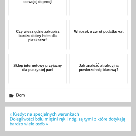
o swojej depresji
Czy wiesz gdzie zakupisz
Wniosek o zwrot podatku vat
bardzo dobry hełm dla
piaskarza?
Sklep internetowy przyjazny
Jak znaleźć atrakcyjną
dla puszystej pani
powierzchnię biurową?
Dom
Nawigacja
« Kredyt na specjalnych warunkach
wpisu
Dolegliwości bólu mięśni rąk i nóg, są tymi z które dotykają
bardzo wiele osób »