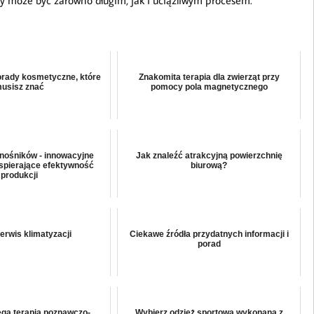
 może być zarówno długim, jak i uciążliwym procesem.
rady kosmetyczne, które
Znakomita terapia dla zwierząt przy
usisz znać
pomocy pola magnetycznego
nośników - innowacyjne
Jak znaleźć atrakcyjną powierzchnię
spierające efektywność
biurową?
produkcji
erwis klimatyzacji
Ciekawe źródła przydatnych informacji i
porad
ga terapia poznawczo-
Wybierz odzież sportową wykonaną z