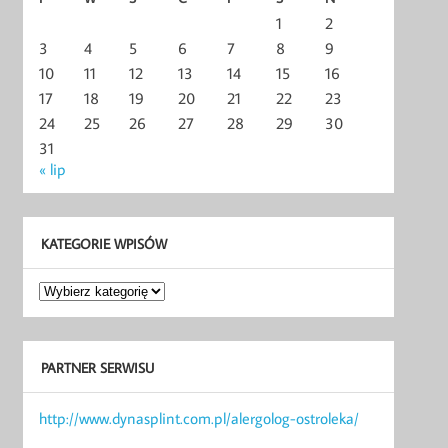
1
2
3
4
5
6
7
8
9
10
11
12
13
14
15
16
17
18
19
20
21
22
23
24
25
26
27
28
29
30
31
« lip
KATEGORIE WPISÓW
Kategorie
wpisów
PARTNER SERWISU
http://www.dynasplint.com.pl/alergolog-ostroleka/