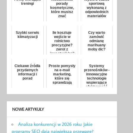
treningi
porady
sportową
kosmetyczne,
wykonaną z
które musisz
odpowiednich
znać
materiałów
Szybki serwis
Ile kosztuje
Czy warto
klimatyzacji
wejście w
zamówić
rolnictwo
odmianę
precyzyjne?
marihuany
zwrot z
moby dic?
inwestycji (roi)
dla średniej
wielkości
Ciekawe źródła
Proste pomysły
gospoda...
Systemy
przydatnych
na e-mail
przenośników -
informacji i
marketing,
innowacyjne
porad
które się
technologie
sprawdzają
wspierające
efektywność
produkcji
NOWE ARTYKUŁY
Analiza konkurencji w 2026 roku: Jakie
programy SEO dają największą przewagę?