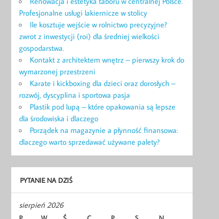
Renowacja i estetyka taboru w centralnej Polsce.
Profesjonalne usługi lakiernicze w stolicy
Ile kosztuje wejście w rolnictwo precyzyjne?
zwrot z inwestycji (roi) dla średniej wielkości
gospodarstwa.
Kontakt z architektem wnętrz – pierwszy krok do
wymarzonej przestrzeni
Karate i kickboxing dla dzieci oraz dorosłych –
rozwój, dyscyplina i sportowa pasja
Plastik pod lupą – które opakowania są lepsze
dla środowiska i dlaczego
Porządek na magazynie a płynność finansowa:
dlaczego warto sprzedawać używane palety?
PYTANIE NA DZIŚ
sierpień 2026
P
W
Ś
C
P
S
N