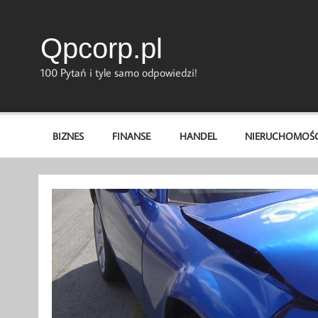
Skip
to
content
Qpcorp.pl
100 Pytań i tyle samo odpowiedzi!
BIZNES
FINANSE
HANDEL
NIERUCHOMOŚC