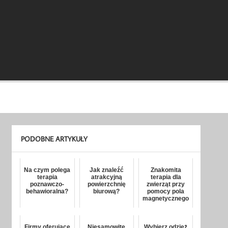
PODOBNE ARTYKUŁY
Na czym polega
Jak znaleźć
Znakomita
terapia
atrakcyjną
terapia dla
poznawczo-
powierzchnię
zwierząt przy
behawioralna?
biurową?
pomocy pola
magnetycznego
Firmy oferujące
Niesamowite
Wybierz odzież