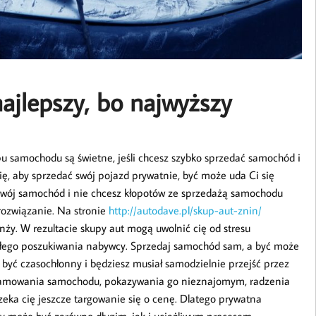
ajlepszy, bo najwyższy
pu samochodu są świetne, jeśli chcesz szybko sprzedać samochód i
gię, aby sprzedać swój pojazd prywatnie, być może uda Ci się
 swój samochód i nie chcesz kłopotów ze sprzedażą samochodu
 rozwiązanie. Na stronie
http://autodave.pl/skup-aut-znin/
nży. W rezultacie skupy aut mogą uwolnić cię od stresu
łego poszukiwania nabywcy. Sprzedaj samochód sam, a być może
 być czasochłonny i będziesz musiał samodzielnie przejść przez
eklamowania samochodu, pokazywania go nieznajomym, radzenia
czeka cię jeszcze targowanie się o cenę. Dlatego prywatna