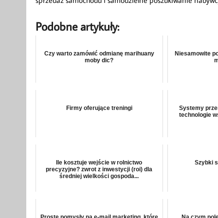
sprzedaż samochodu i samodzielne poszukiwanie nabywcy
Podobne artykuły:
Czy warto zamówić odmianę marihuany
Niesamowite po
moby dic?
m
Firmy oferujące treningi
Systemy prze
technologie w
Ile kosztuje wejście w rolnictwo
Szybki s
precyzyjne? zwrot z inwestycji (roi) dla
średniej wielkości gospoda...
Proste pomysły na e-mail marketing, które
Na czym pole