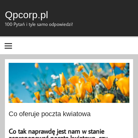
Skip
to
content
Qpcorp.pl
100 Pytań i tyle samo odpowiedzi!
Co oferuje poczta kwiatowa
Co tak naprawdę jest nam w stanie
zaproponować poczta kwiatowa, czy