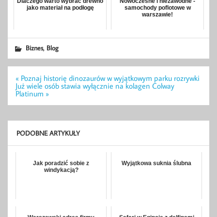
Dlaczego warto wybrać drewno
Nowoczesne i niezawodne -
jako materiał na podłogę
samochody poflotowe w
warszawie!
,
Biznes
Blog
Nawigacja
« Poznaj historię dinozaurów w wyjątkowym parku rozrywki
wpisu
Już wiele osób stawia wyłącznie na kolagen Colway
Platinum »
PODOBNE ARTYKUŁY
Jak poradzić sobie z
Wyjątkowa suknia ślubna
windykacją?