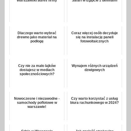
Warszawski adres firmy
Safari w Egipcie z delfinami
Dlaczego warto wybrać
Coraz więcej osób decyduje
drewno jako materiał na
się na instalację paneli
podłogę
fotowoltaicznych
Czy nie za mało lajków
Wynajem różnych urządzeń
dostajesz w mediach
dzwigowych
społecznościowych?
Nowoczesne i niezawodne -
Czy warto korzystać z usług
samochody poflotowe w
biura rachunkowego w 2024?
warszawie!