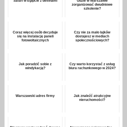
Safari w Egipcie z delfinami
Gdzie w Warszawie
zorganizować dwudniowe
szkolenie?
Coraz więcej osób decyduje
Czy nie za mało lajków
się na instalację paneli
dostajesz w mediach
fotowoltaicznych
społecznościowych?
Jak poradzić sobie z
Czy warto korzystać z usług
windykacją?
biura rachunkowego w 2024?
Warszawski adres firmy
Jak znaleźć atrakcyjne
nieruchomości?