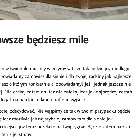
awsze będziesz mile
em w twoim domu. I my wierzymy w to że tak będzie już niedługo
 opowiadamy zamówisz dla siebie i dla swojej rodziny jak najlepsze
iesz o którym konkretnie ci opowiadamy? Jeśli jednak jeszcze nie
j. Nie czekaj zatem ani też nie zwlekaj lecz jak najprędzej zostań
o jak najbardziej udane i trafione wyjście.
zybciej zdecydować. Nie wątpimy że tak w twoim przypadku będzie
ę lecz możliwie jak najszybciej zamów tam dla siebie jak
To miejsce już teraz oczekuje na twój sygnał. Będzie zatem bardzo
ten z jej strony.