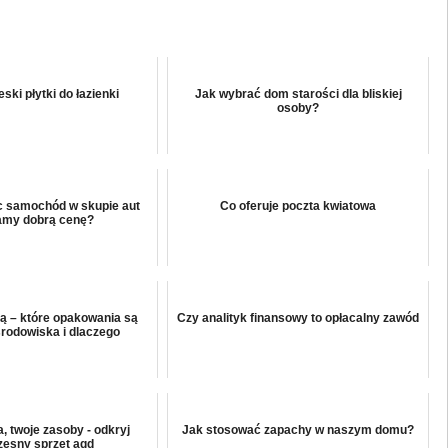
ski płytki do łazienki
Jak wybrać dom starości dla bliskiej
osoby?
c samochód w skupie aut
Co oferuje poczta kwiatowa
amy dobrą cenę?
pą – które opakowania są
Czy analityk finansowy to opłacalny zawód
środowiska i dlaczego
, twoje zasoby - odkryj
Jak stosować zapachy w naszym domu?
esny sprzęt agd