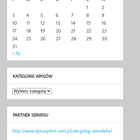
1
2
3
4
5
6
7
8
9
10
11
12
13
14
15
16
17
18
19
20
21
22
23
24
25
26
27
28
29
30
31
« lip
KATEGORIE WPISÓW
Kategorie
wpisów
PARTNER SERWISU
http://www.dynasplint.com.pl/alergolog-ostroleka/