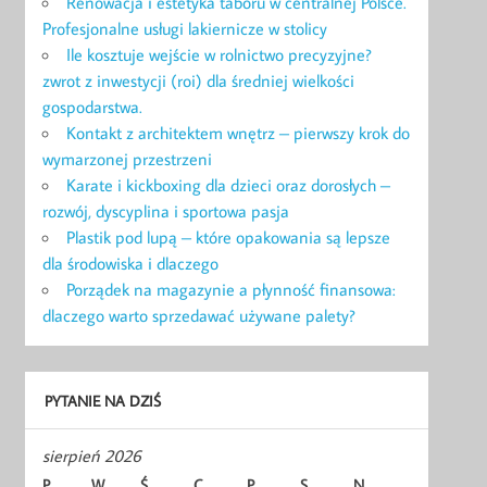
Renowacja i estetyka taboru w centralnej Polsce.
Profesjonalne usługi lakiernicze w stolicy
Ile kosztuje wejście w rolnictwo precyzyjne?
zwrot z inwestycji (roi) dla średniej wielkości
gospodarstwa.
Kontakt z architektem wnętrz – pierwszy krok do
wymarzonej przestrzeni
Karate i kickboxing dla dzieci oraz dorosłych –
rozwój, dyscyplina i sportowa pasja
Plastik pod lupą – które opakowania są lepsze
dla środowiska i dlaczego
Porządek na magazynie a płynność finansowa:
dlaczego warto sprzedawać używane palety?
PYTANIE NA DZIŚ
sierpień 2026
P
W
Ś
C
P
S
N