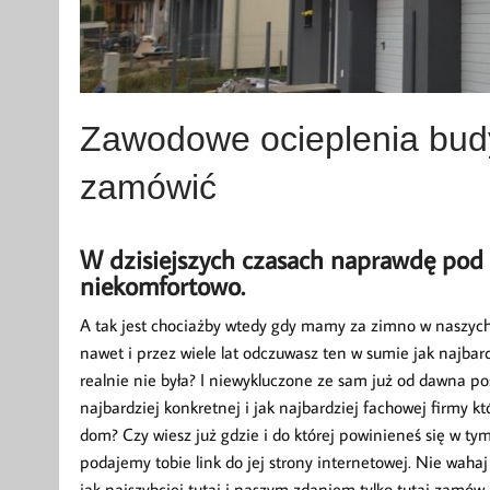
Zawodowe ocieplenia bud
zamówić
W dzisiejszych czasach naprawdę pod
niekomfortowo.
A tak jest chociażby wtedy gdy mamy za zimno w naszych 
nawet i przez wiele lat odczuwasz ten w sumie jak najbar
realnie nie była? I niewykluczone ze sam już od dawna 
najbardziej konkretnej i jak najbardziej fachowej firmy któ
dom? Czy wiesz już gdzie i do której powinieneś się w tym
podajemy tobie link do jej strony internetowej. Nie waha
jak najszybciej tutaj i naszym zdaniem tylko tutaj zamów 