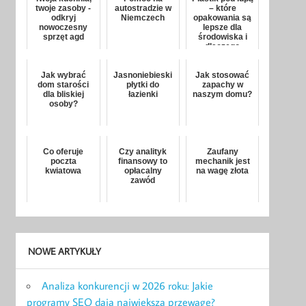
twoje zasoby -
autostradzie w
– które
odkryj
Niemczech
opakowania są
nowoczesny
lepsze dla
sprzęt agd
środowiska i
dlaczego
Jak wybrać
Jasnoniebieski
Jak stosować
dom starości
płytki do
zapachy w
dla bliskiej
łazienki
naszym domu?
osoby?
Co oferuje
Czy analityk
Zaufany
poczta
finansowy to
mechanik jest
kwiatowa
opłacalny
na wagę złota
zawód
NOWE ARTYKUŁY
Analiza konkurencji w 2026 roku: Jakie
programy SEO dają największą przewagę?