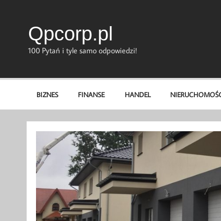
Skip
to
content
Qpcorp.pl
100 Pytań i tyle samo odpowiedzi!
BIZNES
FINANSE
HANDEL
NIERUCHOMOŚC