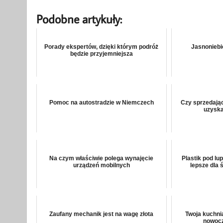
Podobne artykuły:
Porady ekspertów, dzięki którym podróż
Jasnoniebie
będzie przyjemniejsza
Pomoc na autostradzie w Niemczech
Czy sprzedają
uzysk
Na czym właściwie polega wynajęcie
Plastik pod lu
urządzeń mobilnych
lepsze dla 
Zaufany mechanik jest na wagę złota
Twoja kuchnia
nowocz