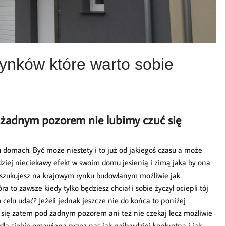
ynków które warto sobie
 żadnym pozorem nie lubimy czuć się
domach. Być może niestety i to już od jakiegoś czasu a może
dziej nieciekawy efekt w swoim domu jesienią i zimą jaka by ona
poszukujesz na krajowym rynku budowlanym możliwie jak
ra to zawsze kiedy tylko będziesz chciał i sobie życzył ociepli tój
 celu udać? Jeżeli jednak jeszcze nie do końca to poniżej
j się zatem pod żadnym pozorem ani też nie czekaj lecz możliwie
dla siebie omawianą przez nas jak najbardziej konkretną i jak