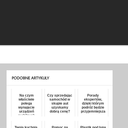
PODOBNE ARTYKUŁY
Na czym
Czy sprzedając
Porady
właściwie
samochód w
ekspertów,
polega
skupie aut
dzięki którym
wynajęcie
uzyskamy
podróż będzie
urządzeń
dobrą cenę?
przyjemniejsza
mobilnych
Twoja kuchnia,
Pomoc na
Plastik pod lupą