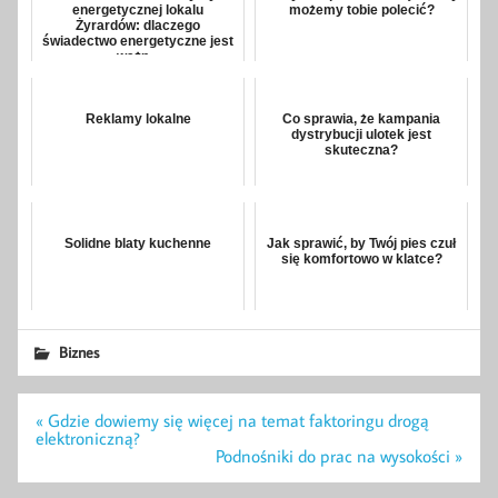
energetycznej lokalu
możemy tobie polecić?
Żyrardów: dlaczego
świadectwo energetyczne jest
ważn...
Reklamy lokalne
Co sprawia, że kampania
dystrybucji ulotek jest
skuteczna?
Solidne blaty kuchenne
Jak sprawić, by Twój pies czuł
się komfortowo w klatce?
Biznes
Nawigacja
« Gdzie dowiemy się więcej na temat faktoringu drogą
wpisu
elektroniczną?
Podnośniki do prac na wysokości »