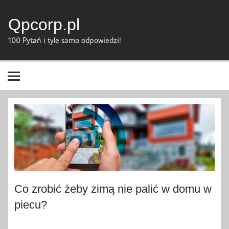
Skip
to
content
Qpcorp.pl
100 Pytań i tyle samo odpowiedzi!
Co zrobić żeby zimą nie palić w domu w
piecu?