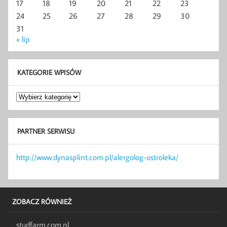
17
18
19
20
21
22
23
24
25
26
27
28
29
30
31
« lip
KATEGORIE WPISÓW
Kategorie
wpisów
PARTNER SERWISU
http://www.dynasplint.com.pl/alergolog-ostroleka/
ZOBACZ RÓWNIEŻ
studfarm.com.pl