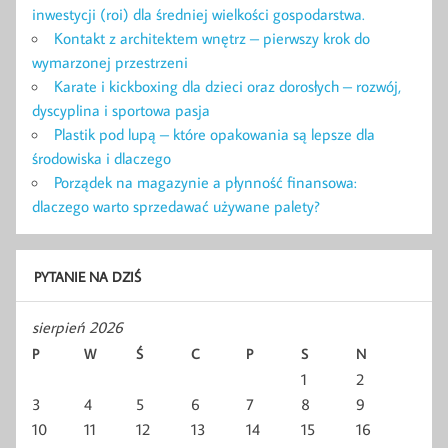
inwestycji (roi) dla średniej wielkości gospodarstwa.
Kontakt z architektem wnętrz – pierwszy krok do
wymarzonej przestrzeni
Karate i kickboxing dla dzieci oraz dorosłych – rozwój,
dyscyplina i sportowa pasja
Plastik pod lupą – które opakowania są lepsze dla
środowiska i dlaczego
Porządek na magazynie a płynność finansowa:
dlaczego warto sprzedawać używane palety?
PYTANIE NA DZIŚ
sierpień 2026
P
W
Ś
C
P
S
N
1
2
3
4
5
6
7
8
9
10
11
12
13
14
15
16