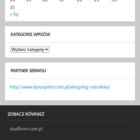
31
« lip
KATEGORIE WPISÓW
Kategorie
wpisów
PARTNER SERWISU
http://www.dynasplint.com.pl/alergolog-ostroleka/
ZOBACZ RÓWNIEŻ
studfarm.com.pl