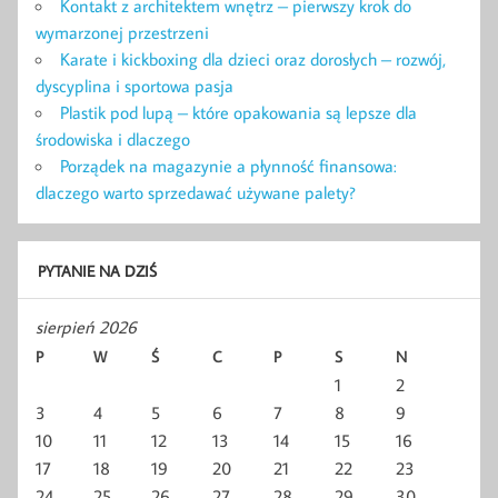
Kontakt z architektem wnętrz – pierwszy krok do
wymarzonej przestrzeni
Karate i kickboxing dla dzieci oraz dorosłych – rozwój,
dyscyplina i sportowa pasja
Plastik pod lupą – które opakowania są lepsze dla
środowiska i dlaczego
Porządek na magazynie a płynność finansowa:
dlaczego warto sprzedawać używane palety?
PYTANIE NA DZIŚ
sierpień 2026
P
W
Ś
C
P
S
N
1
2
3
4
5
6
7
8
9
10
11
12
13
14
15
16
17
18
19
20
21
22
23
24
25
26
27
28
29
30