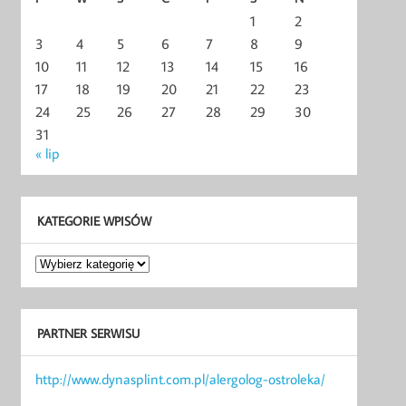
1
2
3
4
5
6
7
8
9
10
11
12
13
14
15
16
17
18
19
20
21
22
23
24
25
26
27
28
29
30
31
« lip
KATEGORIE WPISÓW
Kategorie
wpisów
PARTNER SERWISU
http://www.dynasplint.com.pl/alergolog-ostroleka/