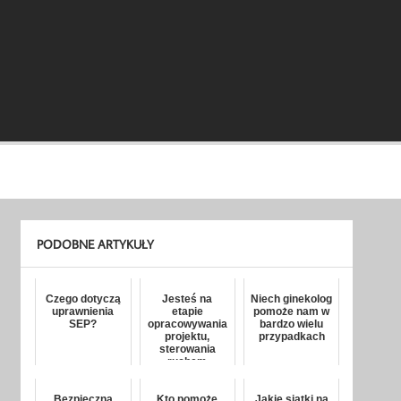
PODOBNE ARTYKUŁY
Czego dotyczą
Jesteś na
Niech ginekolog
uprawnienia
etapie
pomoże nam w
SEP?
opracowywania
bardzo wielu
projektu,
przypadkach
sterowania
ruchem
kolejowym?
Bezpieczna
Kto pomoże
Jakie siatki na