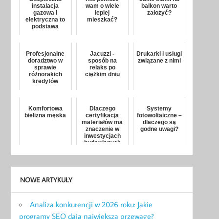
instalacja
wam o wiele
balkon warto
gazowa i
lepiej
założyć?
elektryczna to
mieszkać?
podstawa
Profesjonalne
Jacuzzi -
Drukarki i usługi
doradztwo w
sposób na
związane z nimi
sprawie
relaks po
różnorakich
ciężkim dniu
kredytów
Komfortowa
Dlaczego
Systemy
bielizna męska
certyfikacja
fotowoltaiczne –
materiałów ma
dlaczego są
znaczenie w
godne uwagi?
inwestycjach
budowlanych
NOWE ARTYKUŁY
Analiza konkurencji w 2026 roku: Jakie
programy SEO dają największą przewagę?