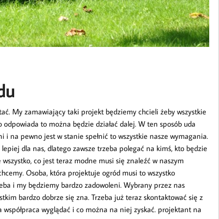
du
tać. My zamawiający taki projekt będziemy chcieli żeby wszystkie
tko odpowiada to można będzie działać dalej. W ten sposób uda
i i na pewno jest w stanie spełnić to wszystkie nasze wymagania.
lepiej dla nas, dlatego zawsze trzeba polegać na kimś, kto będzie
e wszystko, co jest teraz modne musi się znaleźć w naszym
chcemy. Osoba, która projektuje ogród musi to wszystko
rzeba i my będziemy bardzo zadowoleni. Wybrany przez nas
stkim bardzo dobrze się zna. Trzeba już teraz skontaktować się z
 współpraca wyglądać i co można na niej zyskać. projektant na