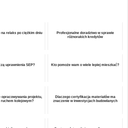
 na relaks po ciężkim dniu
Profesjonalne doradztwo w sprawie
różnorakich kredytów
czą uprawnienia SEP?
Kto pomoże wam o wiele lepiej mieszkać?
e opracowywania projektu,
Dlaczego certyfikacja materiałów ma
a ruchem kolejowym?
znaczenie w inwestycjach budowlanych