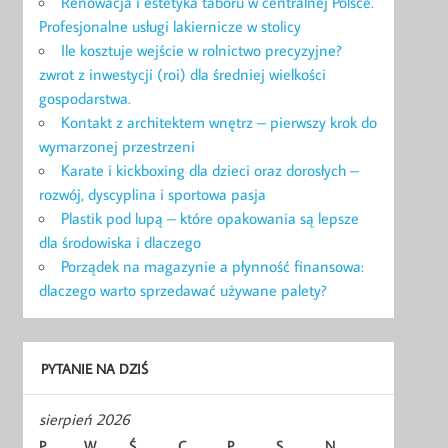
Renowacja i estetyka taboru w centralnej Polsce.
Profesjonalne usługi lakiernicze w stolicy
Ile kosztuje wejście w rolnictwo precyzyjne?
zwrot z inwestycji (roi) dla średniej wielkości
gospodarstwa.
Kontakt z architektem wnętrz – pierwszy krok do
wymarzonej przestrzeni
Karate i kickboxing dla dzieci oraz dorosłych –
rozwój, dyscyplina i sportowa pasja
Plastik pod lupą – które opakowania są lepsze
dla środowiska i dlaczego
Porządek na magazynie a płynność finansowa:
dlaczego warto sprzedawać używane palety?
PYTANIE NA DZIŚ
sierpień 2026
P
W
Ś
C
P
S
N