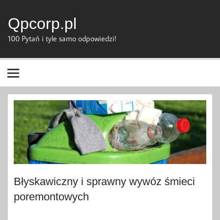
Skip
to
content
Qpcorp.pl
100 Pytań i tyle samo odpowiedzi!
Błyskawiczny i sprawny wywóz śmieci
poremontowych