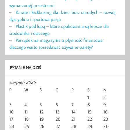
wymarzonej przestrzeni
Karate i kickboxing dla dzieci oraz dorosłych – rozwój,
dyscyplina i sportowa pasja
Plastik pod lupą – które opakowania są lepsze dla
środowiska i dlaczego
Porządek na magazynie a płynność finansowa:
dlaczego warto sprzedawać używane palety?
PYTANIE NA DZIŚ
sierpień 2026
P
W
Ś
C
P
S
N
1
2
3
4
5
6
7
8
9
10
11
12
13
14
15
16
17
18
19
20
21
22
23
24
25
26
27
28
29
30