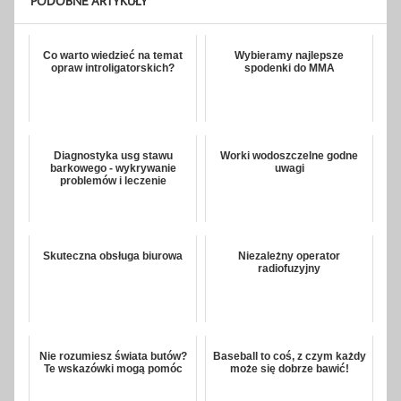
PODOBNE ARTYKUŁY
Co warto wiedzieć na temat
Wybieramy najlepsze
opraw introligatorskich?
spodenki do MMA
Diagnostyka usg stawu
Worki wodoszczelne godne
barkowego - wykrywanie
uwagi
problemów i leczenie
Skuteczna obsługa biurowa
Niezależny operator
radiofuzyjny
Nie rozumiesz świata butów?
Baseball to coś, z czym każdy
Te wskazówki mogą pomóc
może się dobrze bawić!