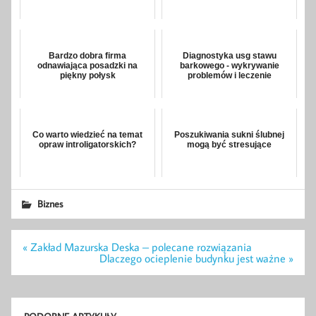
Bardzo dobra firma
Diagnostyka usg stawu
odnawiająca posadzki na
barkowego - wykrywanie
piękny połysk
problemów i leczenie
Co warto wiedzieć na temat
Poszukiwania sukni ślubnej
opraw introligatorskich?
mogą być stresujące
Biznes
Nawigacja
« Zakład Mazurska Deska – polecane rozwiązania
wpisu
Dlaczego ocieplenie budynku jest ważne »