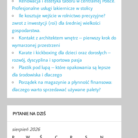
Renowacja i estetyka taboru w centralnej Polsce.
Profesjonalne usługi lakiernicze w stolicy
Ile kosztuje wejście w rolnictwo precyzyjne?
zwrot z inwestycji (roi) dla średniej wielkości
gospodarstwa.
Kontakt z architektem wnętrz – pierwszy krok do
wymarzonej przestrzeni
Karate i kickboxing dla dzieci oraz dorosłych –
rozwój, dyscyplina i sportowa pasja
Plastik pod lupą – które opakowania są lepsze
dla środowiska i dlaczego
Porządek na magazynie a płynność finansowa:
dlaczego warto sprzedawać używane palety?
PYTANIE NA DZIŚ
sierpień 2026
P
W
Ś
C
P
S
N