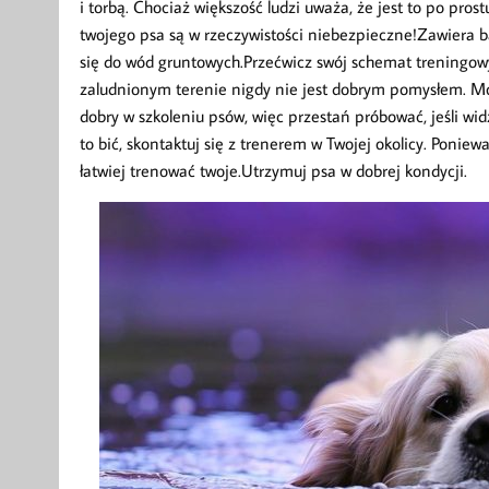
i torbą. Chociaż większość ludzi uważa, że ​​jest to po pr
twojego psa są w rzeczywistości niebezpieczne!Zawiera ba
się do wód gruntowych.Przećwicz swój schemat treningowy
zaludnionym terenie nigdy nie jest dobrym pomysłem. Mog
dobry w szkoleniu psów, więc przestań próbować, jeśli wid
to bić, skontaktuj się z trenerem w Twojej okolicy. Poni
łatwiej trenować twoje.Utrzymuj psa w dobrej kondycji.