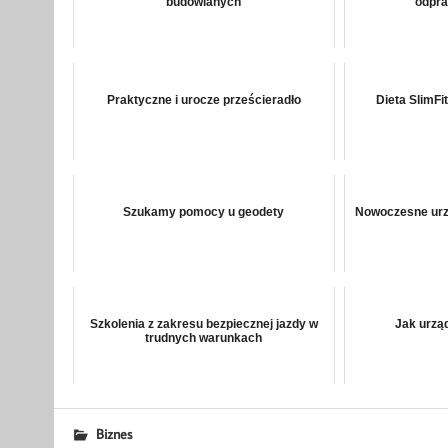
budowlanych
odpra
Praktyczne i urocze prześcieradło
Dieta SlimFit
Szukamy pomocy u geodety
Nowoczesne urzą
Szkolenia z zakresu bezpiecznej jazdy w
Jak urzą
trudnych warunkach
Biznes