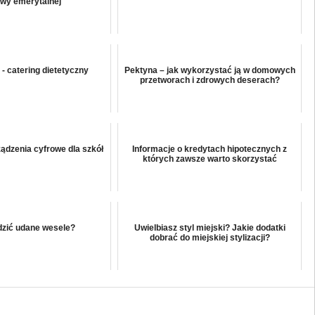
wy emerytalnej
 - catering dietetyczny
Pektyna – jak wykorzystać ją w domowych
przetworach i zdrowych deserach?
dzenia cyfrowe dla szkół
Informacje o kredytach hipotecznych z
których zawsze warto skorzystać
dzić udane wesele?
Uwielbiasz styl miejski? Jakie dodatki
dobrać do miejskiej stylizacji?