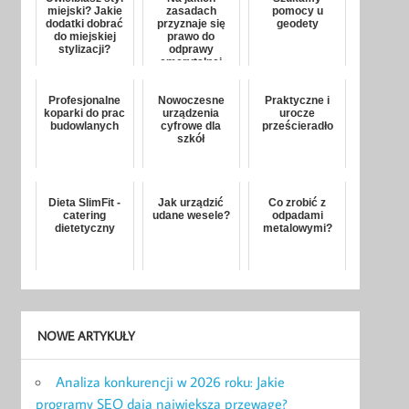
miejski? Jakie
zasadach
pomocy u
dodatki dobrać
przyznaje się
geodety
do miejskiej
prawo do
stylizacji?
odprawy
emerytalnej
Profesjonalne
Nowoczesne
Praktyczne i
koparki do prac
urządzenia
urocze
budowlanych
cyfrowe dla
prześcieradło
szkół
Dieta SlimFit -
Jak urządzić
Co zrobić z
catering
udane wesele?
odpadami
dietetyczny
metalowymi?
NOWE ARTYKUŁY
Analiza konkurencji w 2026 roku: Jakie
programy SEO dają największą przewagę?