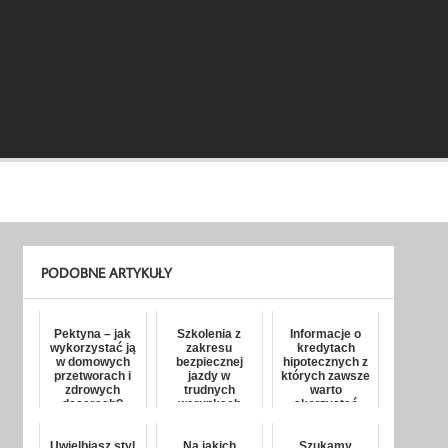
PODOBNE ARTYKUŁY
Pektyna – jak
Szkolenia z
Informacje o
wykorzystać ją
zakresu
kredytach
w domowych
bezpiecznej
hipotecznych z
przetworach i
jazdy w
których zawsze
zdrowych
trudnych
warto
deserach?
warunkach
skorzystać
Uwielbiasz styl
Na jakich
Szukamy