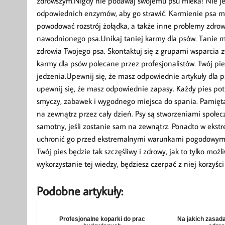
zdrowszym.Nigdy nie podawaj swojemu psu mleka! Nie jest
odpowiednich enzymów, aby go strawić. Karmienie psa ml
powodować rozstrój żołądka, a także inne problemy zdrowo
nawodnionego psa.Unikaj taniej karmy dla psów. Tanie ma
zdrowia Twojego psa. Skontaktuj się z grupami wsparcia 
karmy dla psów polecane przez profesjonalistów. Twój pies
jedzenia.Upewnij się, że masz odpowiednie artykuły dla 
upewnij się, że masz odpowiednie zapasy. Każdy pies potr
smyczy, zabawek i wygodnego miejsca do spania. Pamiętaj 
na zewnątrz przez cały dzień. Psy są stworzeniami społecz
samotny, jeśli zostanie sam na zewnątrz. Ponadto w ekst
uchronić go przed ekstremalnymi warunkami pogodowymi
Twój pies będzie tak szczęśliwy i zdrowy, jak to tylko moż
wykorzystanie tej wiedzy, będziesz czerpać z niej korzyści
Podobne artykuły:
Profesjonalne koparki do prac
Na jakich zasad