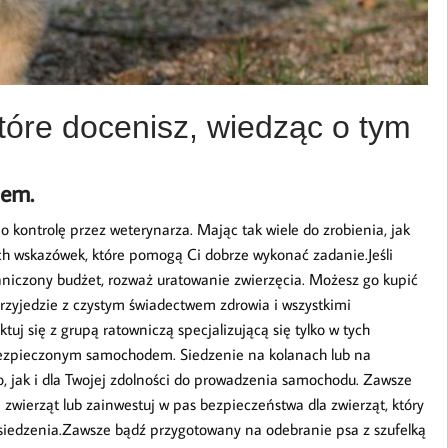
tóre docenisz, wiedząc o tym
iem.
 kontrolę przez weterynarza. Mając tak wiele do zrobienia, jak
ych wskazówek, które pomogą Ci dobrze wykonać zadanie.Jeśli
aniczony budżet, rozważ uratowanie zwierzęcia. Możesz go kupić
rzyjedzie z czystym świadectwem zdrowia i wszystkimi
ktuj się z grupą ratowniczą specjalizującą się tylko w tych
bezpieczonym samochodem. Siedzenie na kolanach lub na
, jak i dla Twojej zdolności do prowadzenia samochodu. Zawsze
zwierząt lub zainwestuj w pas bezpieczeństwa dla zwierząt, który
siedzenia.Zawsze bądź przygotowany na odebranie psa z szufelką