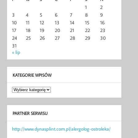
1
2
3
4
5
6
7
8
9
10
11
12
13
14
15
16
17
18
19
20
21
22
23
24
25
26
27
28
29
30
31
« lip
KATEGORIE WPISÓW
Kategorie
wpisów
PARTNER SERWISU
http://www.dynasplint.com.pl/alergolog-ostroleka/