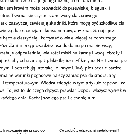
 to konieczne dla jego organizmu, a on i tak nie ma
ekiem krowim może prowadzić do przewlekłej biegunki i
tne. Trzymaj się czystej starej wody dla zdrowego i
rki zazwyczaj zawierają składniki, które mogą być szkodliwe dla
zwierząt lub recenzjami konsumentów, aby znaleźć najlepsze
 będzie cieszyć się i korzystać o wiele więcej ze zdrowszego
psów. Zanim przyprowadzisz psa do domu po raz pierwszy,
zebuje odpowiedniej wielkości miski na karmę i wodę, obroży i
też, aby od razu kupić plakietkę identyfikacyjną.Nie trzymaj psa
nymi i potrzebują interakcji z innymi. Twój pies będzie bardzo
remalne warunki pogodowe należy zabrać psa do środka, aby
 i temperaturowymi.Wiedza zdobyta w tym artykule zapewni, że
liwe. To jest to, do czego dążysz, prawda? Dopóki włożysz wysiłek w
 każdego dnia. Kochaj swojego psa i ciesz się nim!
ach przyznaje się prawo do
Co zrobić z odpadami metalowymi?